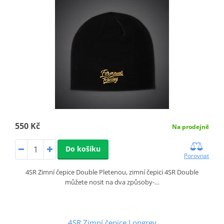
550 Kč
Na prodejně
Do košíku
Porovnat
4SR Zimní čepice Double Pletenou, zimní čepici 4SR Double
můžete nosit na dva způsoby-…
4SR Zimní čepice Longrey