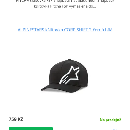
PITCHA Kšiltovka FSP snapback hat black neon Snapback
kšiltovka Pitcha FSP vymazlená do…
ALPINESTARS kšiltovka CORP SHIFT 2 černá bílá
759 Kč
Na prodejně