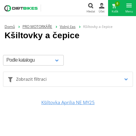
0
Hledat
Účet
Košík
Menu
Hledat
Domů
PRO MOTORKÁŘE
Volný čas
Kšiltovky a čepice
Kšiltovky a čepice
Zobrazit filtraci
Kšiltovka Aprilia NE MY25