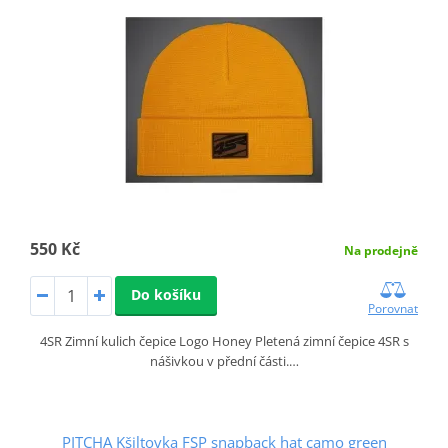
550 Kč
Na prodejně
Do košíku
Porovnat
4SR Zimní kulich čepice Logo Honey Pletená zimní čepice 4SR s
nášivkou v přední části.…
PITCHA Kšiltovka FSP snapback hat camo green