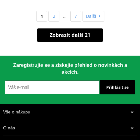
1
2
…
7
Další
Zobrazit další 21
Zaregistrujte se a získejte přehled o novinkách a
akcích.
Přihlásit se
Vše o nákupu
O nás