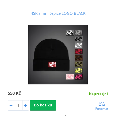
4SR zimní čepice LOGO BLACK
550 Kč
Na prodejně
Do košíku
Porovnat