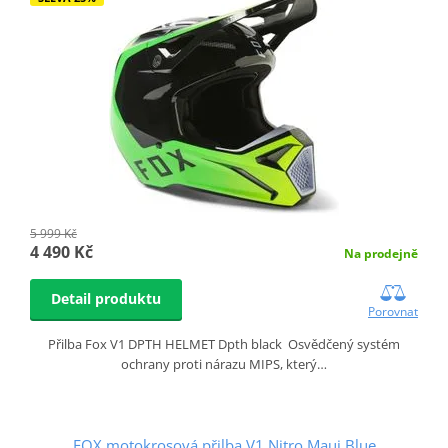
5 999 Kč
4 490 Kč
Na prodejně
Detail produktu
Porovnat
Přilba Fox V1 DPTH HELMET Dpth black Osvědčený systém
ochrany proti nárazu MIPS, který…
FOX motokrosová přilba V1 Nitro Maui Blue