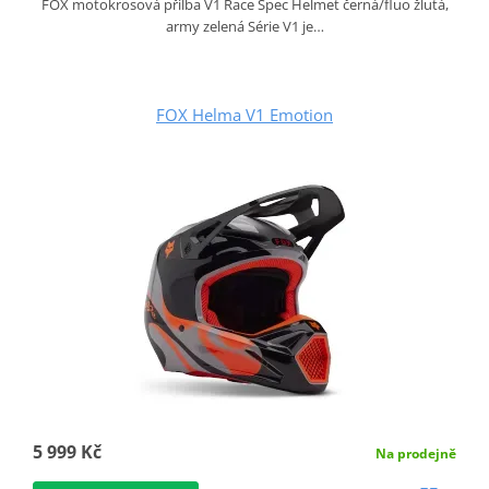
FOX motokrosová přilba V1 Race Spec Helmet černá/fluo žlutá,
army zelená Série V1 je…
FOX Helma V1 Emotion
5 999 Kč
Na prodejně