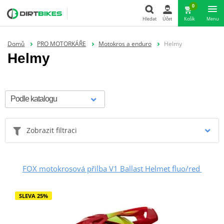
0
Hledat
Účet
Košík
Menu
Hledat
Domů
PRO MOTORKÁŘE
Motokros a enduro
Helmy
Helmy
Zobrazit filtraci
FOX motokrosová přilba V1 Ballast Helmet fluo/red
SLEVA 25%