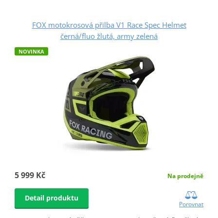
FOX motokrosová přilba V1 Race Spec Helmet
černá/fluo žlutá, army zelená
NOVINKA
5 999 Kč
Na prodejně
Detail produktu
Porovnat