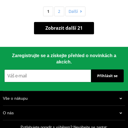
1
2
Další
Zobrazit další 21
Zaregistrujte se a získejte přehled o novinkách a
akcích.
Přihlásit se
Vše o nákupu
O nás
Potřebujete poradit s výběrem? Neváhejte se zeptat: