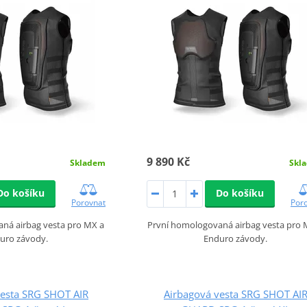
9 890 Kč
Skladem
Skl
Do košíku
Do košíku
Porovnat
Por
ná airbag vesta pro MX a
První homologovaná airbag vesta pro 
uro závody.
Enduro závody.
vesta SRG SHOT AIR
Airbagová vesta SRG SHOT AI