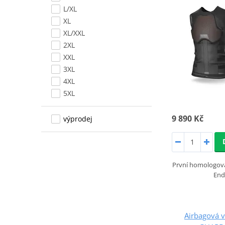
L/XL
XL
XL/XXL
2XL
XXL
3XL
4XL
5XL
9 890 Kč
výprodej
První homologova
End
Airbagová 