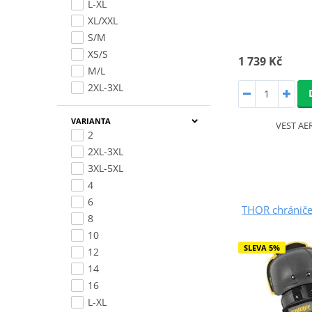
L-XL
XL/XXL
S/M
XS/S
1 739 Kč
M/L
2XL-3XL
VARIANTA
VEST AE
2
2XL-3XL
3XL-5XL
4
6
THOR chrániče
8
10
SLEVA 5%
12
14
16
L-XL