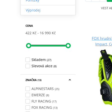
Ponožky
VEST A
Výprodej
CENA
422 Kč
16 990 Kč
FOX hrudní
Impact, C
Skladem
(27)
Slevová akce
(8)
ZNAČKA
(13)
ALPINESTARS
(25)
EMERZE
(8)
FLY RACING
(17)
FOX RACING
(13)