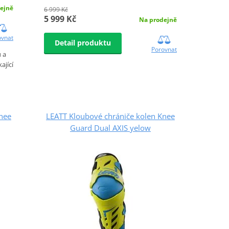
ejně
6 999 Kč
5 999 Kč
Na prodejně
ovnat
Detail produktu
Porovnat
 a
ající
nee
LEATT Kloubové chrániče kolen Knee
Guard Dual AXIS yelow