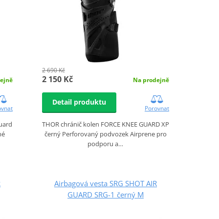
2 690 Kč
2 150 Kč
ejně
Na prodejně
Detail produktu
ovnat
Porovnat
uard
THOR chránič kolen FORCE KNEE GUARD XP
né
černý Perforovaný podvozek Airprene pro
podporu a…
R
Airbagová vesta SRG SHOT AIR
GUARD SRG-1 černý M