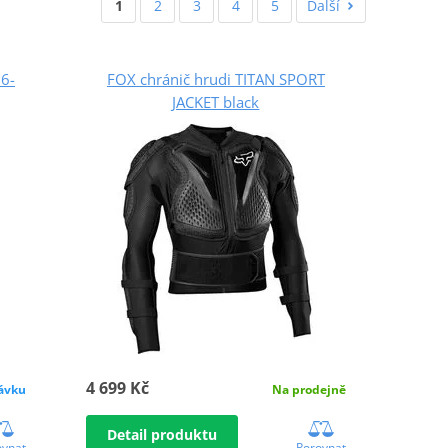
1
2
3
4
5
Další
6-
FOX chránič hrudi TITAN SPORT
JACKET black
4 699 Kč
ávku
Na prodejně
Detail produktu
ovnat
Porovnat