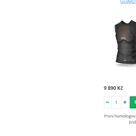
GUARD 
9 890 Kč
První homologova
End