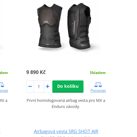
9 890 Kč
adem
Skladem
Do košíku
ovnat
Porovnat
MX a
První homologovaná airbag vesta pro MX a
Enduro závody.
R
Airbagová vesta SRG SHOT AIR