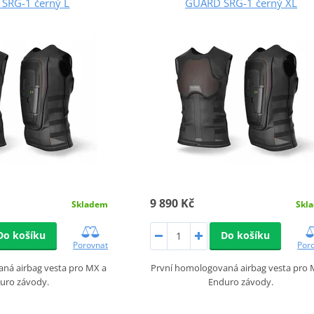
SRG-1 černý L
GUARD SRG-1 černý XL
9 890 Kč
Skladem
Skl
Do košíku
Do košíku
Porovnat
Por
ná airbag vesta pro MX a
První homologovaná airbag vesta pro 
uro závody.
Enduro závody.