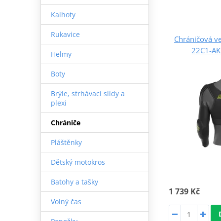
Kalhoty
Rukavice
Chráničová v
22C1-AK
Helmy
Boty
Brýle, strhávací slídy a
plexi
Chrániče
Pláštěnky
Dětský motokros
Batohy a tašky
1 739 Kč
Volný čas