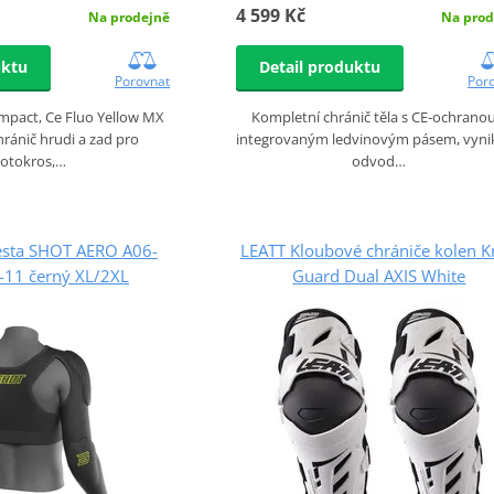
4 599 Kč
Na prodejně
Na prod
uktu
Detail produktu
Porovnat
Por
mpact, Ce Fluo Yellow MX
Kompletní chránič těla s CE-ochranou
ránič hrudi a zad pro
integrovaným ledvinovým pásem, vynik
otokros,…
odvod…
esta SHOT AERO A06-
LEATT Kloubové chrániče kolen K
-11 černý XL/2XL
Guard Dual AXIS White