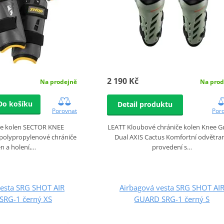
2 190 Kč
Na prodejně
Na prod
Do košíku
Detail produktu
Porovnat
Por
če kolen SECTOR KNEE
LEATT Kloubové chrániče kolen Knee G
olypropylenové chrániče
Dual AXIS Cactus Komfortní odvětra
n a holení,…
provedení s…
vesta SRG SHOT AIR
Airbagová vesta SRG SHOT AI
RG-1 černý XS
GUARD SRG-1 černý S