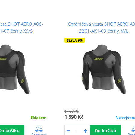
esta SHOT AERO A06-
Chráničová vesta SHOT AERO A0
1-07 černý XS/S
22C1-AK1-09 černý M/L
SLEVA 9%
1 739 Kč
1 590 Kč
Skladem
Na objedn
Do košíku
Do košíku
Porovnat
Por