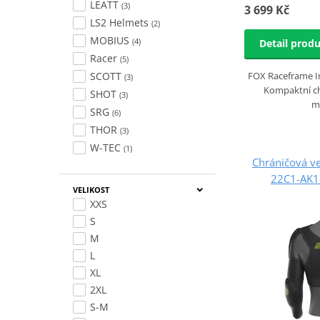
LEATT
(3)
3 699 Kč
LS2 Helmets
(2)
MOBIUS
(4)
Detail prod
Racer
(5)
FOX Raceframe I
SCOTT
(3)
Kompaktní ch
SHOT
(3)
m
SRG
(6)
THOR
(3)
W-TEC
(1)
Chráničová v
22C1-AK1
VELIKOST
XXS
S
M
L
XL
2XL
S-M