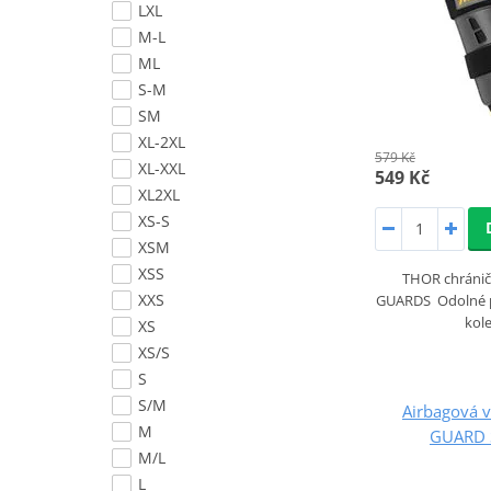
LXL
M-L
ML
S-M
SM
XL-2XL
579 Kč
XL-XXL
549 Kč
XL2XL
XS-S
XSM
XSS
THOR chráni
XXS
GUARDS Odolné p
kole
XS
XS/S
S
S/M
Airbagová 
M
GUARD S
M/L
L