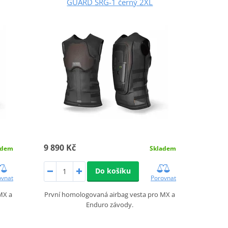
GUARD SRG-1 černý 2XL
9 890 Kč
adem
Skladem
Do košíku
ovnat
Porovnat
MX a
První homologovaná airbag vesta pro MX a
Enduro závody.