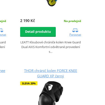
2 190 Kč
ejně
Na prodejně
Detail produktu
ovnat
Porovnat
uard
LEATT Kloubové chrániče kolen Knee Guard
dení
Dual AXIS Komfortní odvětrané provedení
s…
nee
THOR chránič kolen FORCE KNEE
GUARD XP černý
SLEVA 20%