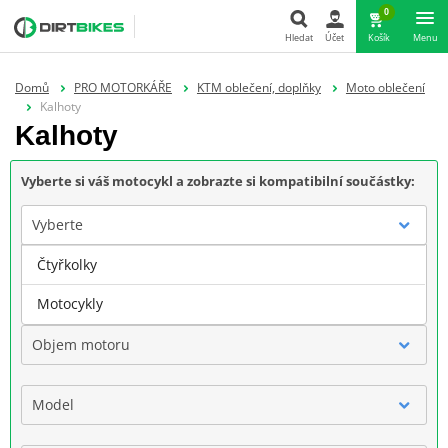
0
Hledat
Účet
Košík
Menu
Hledat
Domů
PRO MOTORKÁŘE
KTM oblečení, doplňky
Moto oblečení
Kalhoty
Kalhoty
Vyberte si váš motocykl a zobrazte si kompatibilní součástky:
Vyberte
Čtyřkolky
Značka
Motocykly
Objem motoru
Model