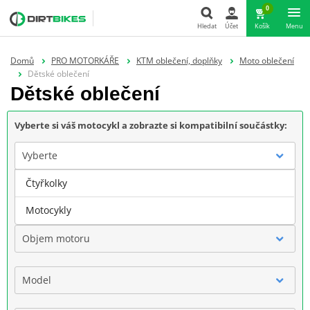
0
Hledat
Účet
Košík
Menu
Hledat
Domů
PRO MOTORKÁŘE
KTM oblečení, doplňky
Moto oblečení
Dětské oblečení
Dětské oblečení
Vyberte si váš motocykl a zobrazte si kompatibilní součástky:
Vyberte
Čtyřkolky
Značka
Motocykly
Objem motoru
Model