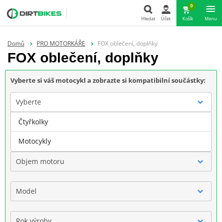
0
Hledat
Účet
Košík
Menu
Hledat
Domů
PRO MOTORKÁŘE
FOX oblečení, doplňky
FOX oblečení, doplňky
Vyberte si váš motocykl a zobrazte si kompatibilní součástky:
Vyberte
Čtyřkolky
Značka
Motocykly
Objem motoru
Model
Rok výroby