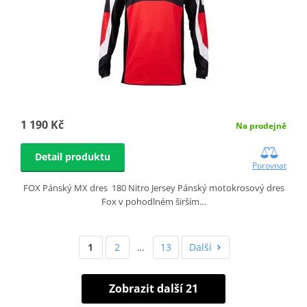
1 190 Kč
Na prodejně
Detail produktu
Porovnat
FOX Pánský MX dres 180 Nitro Jersey Pánský motokrosový dres
Fox v pohodlném širším…
1
2
…
13
Další
Zobrazit další 21