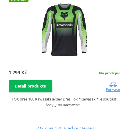
1 299 Kč
Na prodejně
Detail produktu
Porovnat
FOX dres 180 Kawasaki Jersey Dres Fox *Kawasaki* je součástí
řady „180 Racewear“…
FOX dres 180 Blackout Jersey