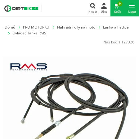
0
Hledat
Účet
Košík
Menu
Hledat
Domů
PRO MOTORKU
Náhradní díly na moto
Lanka a hadice
Ovládací lanka RMS
Náš kód:
P127326