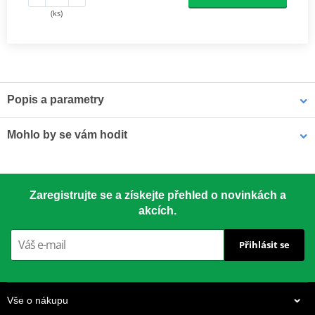
(ks)
Popis a parametry
Výrobce
RMS
Mohlo by se vám hodit
OEM číslo
561804
Víceúčelové mazivo Bel-Ray 6 IN 1 (400ml sprej)
Zaregistrujte se a získejte přehled o novinkách a
akcích.
Přihlásit se
Vše o nákupu