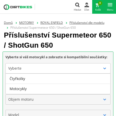
0
Hledat
Účet
Košík
Menu
Hledat
Domů
MOTORKY
ROYAL ENFIELD
Příslušenství dle modelu
Příslušenství Supermeteor 650 / ShotGun 650
Příslušenství Supermeteor 650
/ ShotGun 650
Vyberte si váš motocykl a zobrazte si kompatibilní součástky:
Vyberte
Čtyřkolky
Značka
Motocykly
Objem motoru
Model