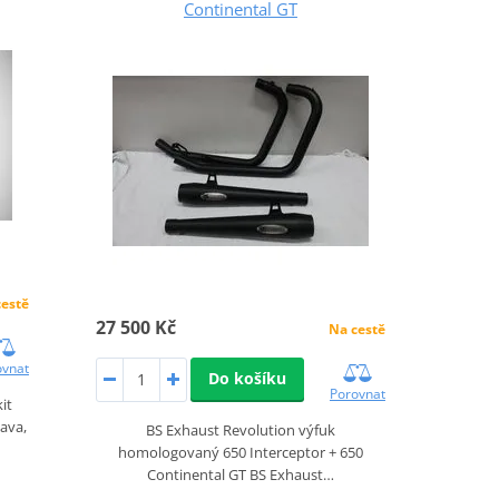
Continental GT
cestě
27 500 Kč
Na cestě
ovnat
Do košíku
Porovnat
it
ava,
BS Exhaust Revolution výfuk
homologovaný 650 Interceptor + 650
Continental GT BS Exhaust…