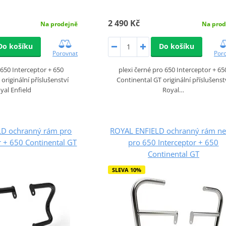
2 490 Kč
Na prodejně
Na prod
Do košíku
Do košíku
Porovnat
Por
o 650 Interceptor + 650
plexi černé pro 650 Interceptor + 65
originální příslušenství
Continental GT originální příslušenst
yal Enfield
Royal…
LD ochranný rám pro
ROYAL ENFIELD ochranný rám ne
r + 650 Continental GT
pro 650 Interceptor + 650
Continental GT
SLEVA 10%