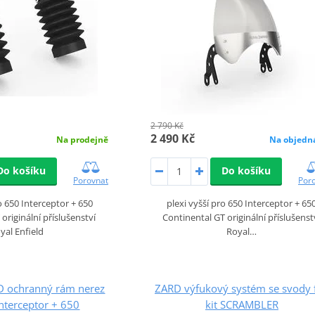
2 790 Kč
2 490 Kč
Na prodejně
Na objedn
Do košíku
Do košíku
Porovnat
Por
 650 Interceptor + 650
plexi vyšší pro 650 Interceptor + 65
originální příslušenství
Continental GT originální příslušenst
yal Enfield
Royal…
D ochranný rám nerez
ZARD výfukový systém se svody f
nterceptor + 650
kit SCRAMBLER