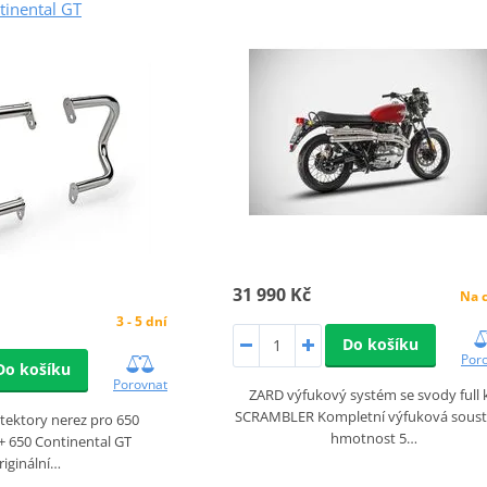
tinental GT
31 990 Kč
Na 
3 - 5 dní
Do košíku
Por
Do košíku
Porovnat
ZARD výfukový systém se svody full k
SCRAMBLER Kompletní výfuková soust
tektory nerez pro 650
hmotnost 5…
+ 650 Continental GT
riginální…