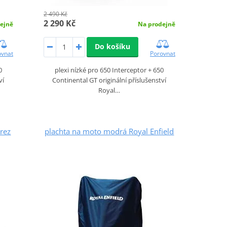
2 490 Kč
2 290 Kč
ejně
Na prodejně
Do košíku
ovnat
Porovnat
0
plexi nízké pro 650 Interceptor + 650
ví
Continental GT originální příslušenství
Royal…
rez
plachta na moto modrá Royal Enfield