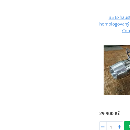
BS Exhaust
homologovaný 
Con
29 900 Kč