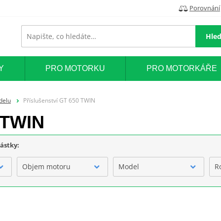
Porovnání
Hled
Y
PRO MOTORKU
PRO MOTORKÁŘE
delu
Příslušenství GT 650 TWIN
 TWIN
částky:
Objem motoru
Model
R