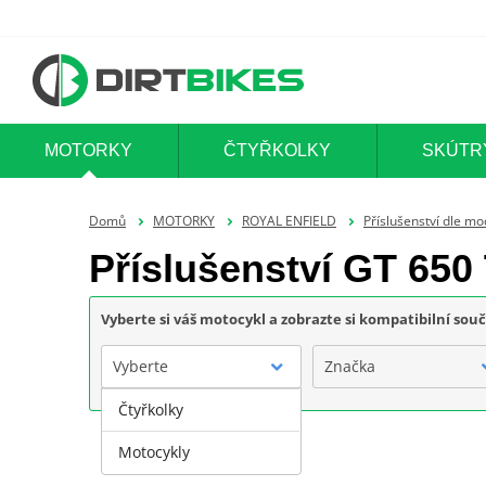
MOTORKY
ČTYŘKOLKY
SKÚTR
Domů
MOTORKY
ROYAL ENFIELD
Příslušenství dle mo
Příslušenství GT 650
Vyberte si váš motocykl a zobrazte si kompatibilní sou
Vyberte
Značka
Čtyřkolky
Motocykly