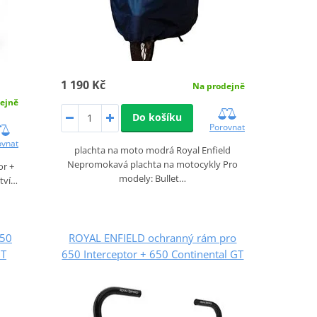
1 190 Kč
Na prodejně
ejně
Do košíku
Porovnat
ovnat
plachta na moto modrá Royal Enfield
Nepromokavá plachta na motocykly Pro
or +
modely: Bullet…
ství…
650
ROYAL ENFIELD ochranný rám pro
GT
650 Interceptor + 650 Continental GT