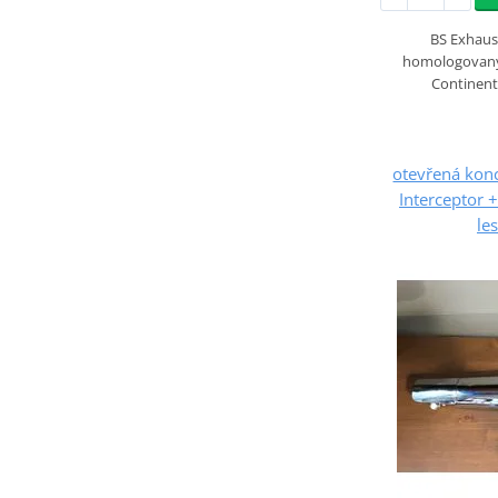
BS Exhaus
homologovaný 
Continent
otevřená kon
Interceptor 
le