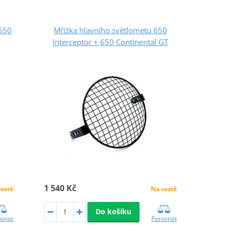
 650
Mřížka hlavního světlometu 650
Interceptor + 650 Continental GT
1 540 Kč
cestě
Na cestě
Do košíku
ovnat
Porovnat