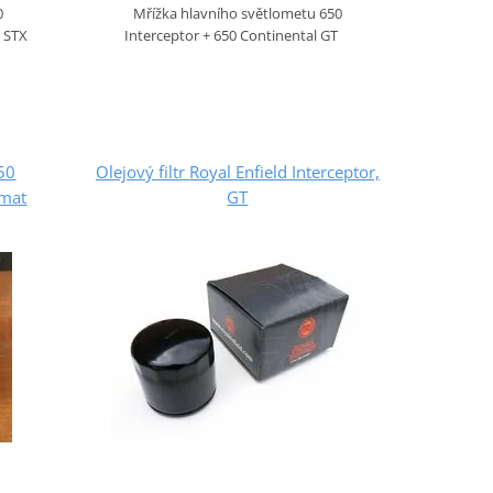
0
Mřížka hlavního světlometu 650
e STX
Interceptor + 650 Continental GT
50
Olejový filtr Royal Enfield Interceptor,
 mat
GT