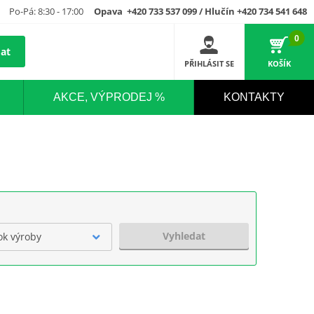
Po-Pá: 8:30 - 17:00
Opava +420 733 537 099 / Hlučín +420 734 541 648
0
at
PŘIHLÁSIT SE
KOŠÍK
AKCE, VÝPRODEJ %
KONTAKTY
Vyhledat
ok výroby