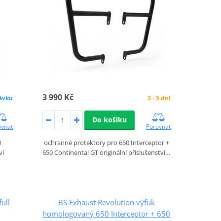
3 990 Kč
ávku
3 - 5 dní
Do košíku
ovnat
Porovnat
0
ochranné protektory pro 650 Interceptor +
ví
650 Continental GT originální příslušenství…
ull
BS Exhaust Revolution výfuk
homologovaný 650 Interceptor + 650