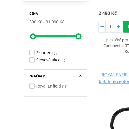
2 490 Kč
CENA
590 Kč
31 990 Kč
plexi čiré pr
Continental GT 
Ro
Skladem
(8)
Slevová akce
(3)
ROYAL ENFIE
ZNAČKA
(1)
650 Intercepto
Royal Enfield
(18)