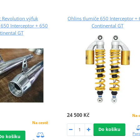
 Revolution výfuk
Ohlins tlumiče 650 Interceptor +
650 Interceptor + 650
Continental GT
tinental GT
24 500 Kč
Na 
Na cestě
Do košíku
Por
Do košíku