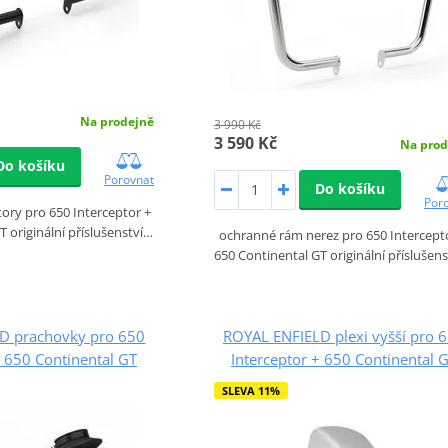
Na prodejně
3 990 Kč
3 590 Kč
Na prod
Do košíku
Porovnat
Do košíku
Por
ory pro 650 Interceptor +
T originální příslušenství…
ochranné rám nerez pro 650 Intercept
650 Continental GT originální příslušen
D prachovky pro 650
ROYAL ENFIELD plexi vyšší pro 
+ 650 Continental GT
Interceptor + 650 Continental 
SLEVA 11%