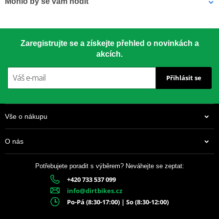
Mohlo by se vám hodit
Závodní klasika používaná od roku 1959. Vyrobeno z materiálu
7075-T651 – nejsilnější dostupný hliník pro rozety.
LOCTITE 243 LOCTITE 1918997 10 ml
Zaregistrujte se a získejte přehled o novinkách a
akcích.
CNC přesnost
– perfektní usazení
Přihlásit se
Speciální tvar zubů
– delší životnost
Drážky proti blátu
– chrání řetěz i rozetu
Vše o nákupu
Anodizovaný povrch
– dlouhotrvající vzhled
O nás
Barevné varianty
– dle modelu motocyklu
Potřebujete poradit s výběrem? Neváhejte se zeptat:
+420 733 537 099
337 Kč
info@dirtbikes.cz
Skladem
Po-Pá (8:30-17:00) | So (8:30-12:00)