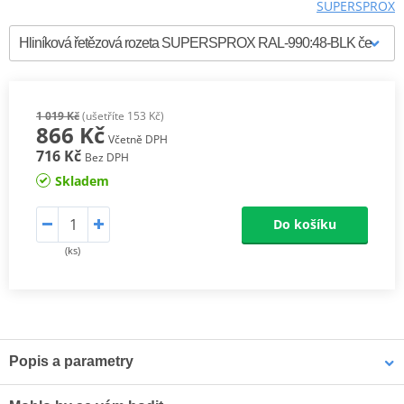
SUPERSPROX
1 019 Kč
(ušetříte 153 Kč)
866 Kč
Včetně DPH
716 Kč
Bez DPH
Skladem
Do košíku
(ks)
Popis a parametry
Supersprox Hliníkové zadní rozety