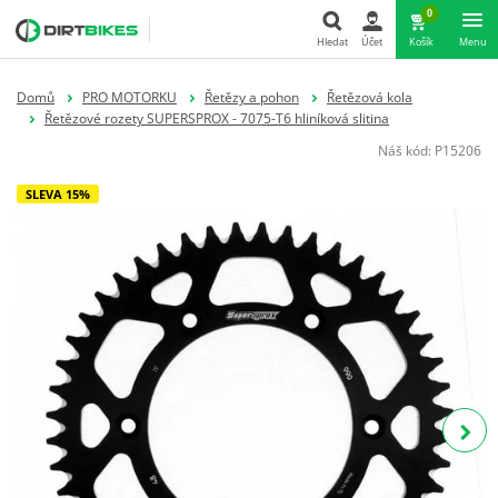
0
Hledat
Účet
Košík
Menu
Hledat
Domů
PRO MOTORKU
Řetězy a pohon
Řetězová kola
Řetězové rozety SUPERSPROX - 7075-T6 hliníková slitina
Náš kód:
P15206
SLEVA 15%