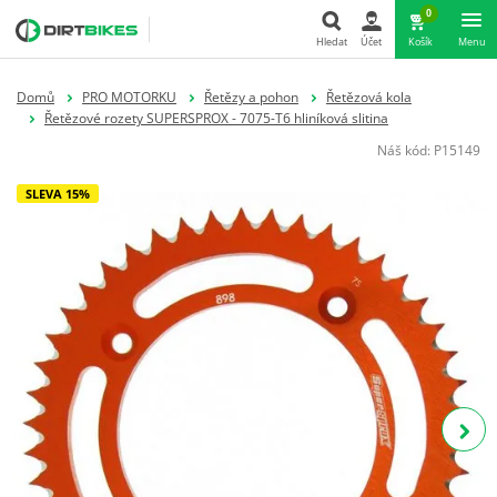
0
Hledat
Účet
Košík
Menu
Hledat
Domů
PRO MOTORKU
Řetězy a pohon
Řetězová kola
Řetězové rozety SUPERSPROX - 7075-T6 hliníková slitina
Náš kód:
P15149
SLEVA 15%