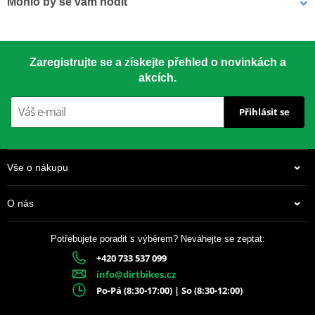
Mohlo by se vám hodit
Závodní klasika používaná od roku 1959. Vyrobeno z materiálu
7075-T651 – nejsilnější dostupný hliník pro rozety.
LOCTITE 243 LOCTITE 1918997 10 ml
Zaregistrujte se a získejte přehled o novinkách a
akcích.
CNC přesnost
– perfektní usazení
Přihlásit se
Speciální tvar zubů
– delší životnost
Drážky proti blátu
– chrání řetěz i rozetu
Vše o nákupu
Anodizovaný povrch
– dlouhotrvající vzhled
O nás
Barevné varianty
– dle modelu motocyklu
Potřebujete poradit s výběrem? Neváhejte se zeptat:
+420 733 537 099
337 Kč
info@dirtbikes.cz
Skladem
Po-Pá (8:30-17:00) | So (8:30-12:00)