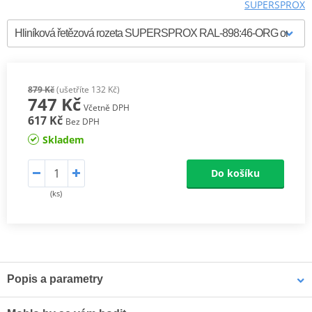
SUPERSPROX
879 Kč
(ušetříte 132 Kč)
747 Kč
Včetně DPH
617 Kč
Bez DPH
Skladem
Do košíku
(ks)
Popis a parametry
Supersprox Hliníkové zadní rozety