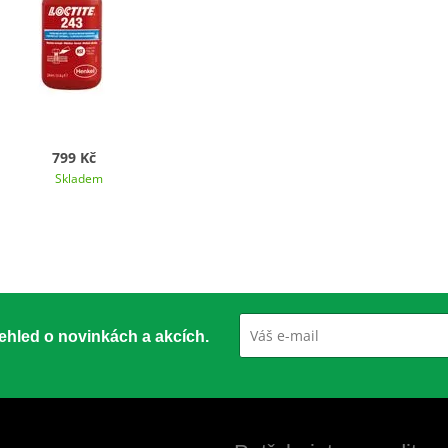
799 Kč
Skladem
přehled o novinkách a akcích.