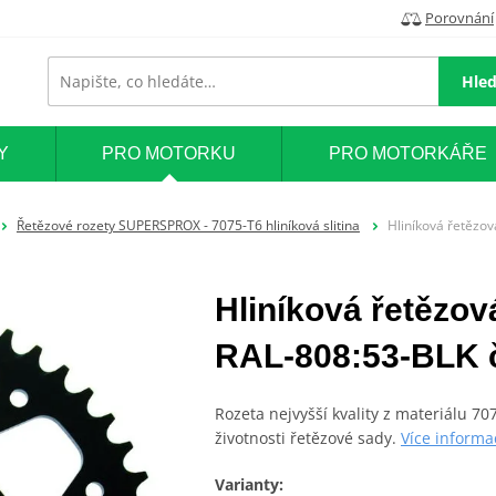
Porovnání
Hled
Y
PRO MOTORKU
PRO MOTORKÁŘE
Řetězové rozety SUPERSPROX - 7075-T6 hliníková slitina
Hliníková řetězo
Hliníková řetěz
RAL-808:53-BLK č
Rozeta nejvyšší kvality z materiálu 7
životnosti řetězové sady.
Více informa
Varianty: