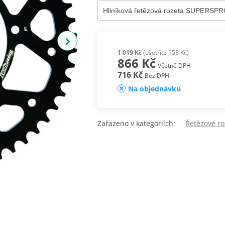
1 019 Kč
(ušetříte 153 Kč)
866 Kč
Včetně DPH
716 Kč
Bez DPH
Na objednávku
Zařazeno v kategoriích:
Řetězové ro