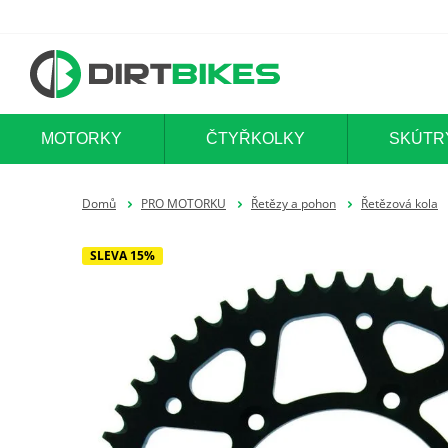
MOTORKY
ČTYŘKOLKY
SKÚTR
Domů
PRO MOTORKU
Řetězy a pohon
Řetězová kola
SLEVA 15%