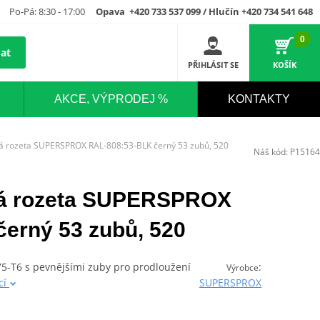
Po-Pá: 8:30 - 17:00
Opava +420 733 537 099 / Hlučín +420 734 541 648
0
at
PŘIHLÁSIT SE
KOŠÍK
AKCE, VÝPRODEJ %
KONTAKTY
vá rozeta SUPERSPROX RAL-808:53-BLK černý 53 zubů, 520
Náš kód:
P15164
ová rozeta SUPERSPROX
erný 53 zubů, 520
075-T6 s pevnějšími zuby pro prodloužení
:
Výrobce
cí
SUPERSPROX