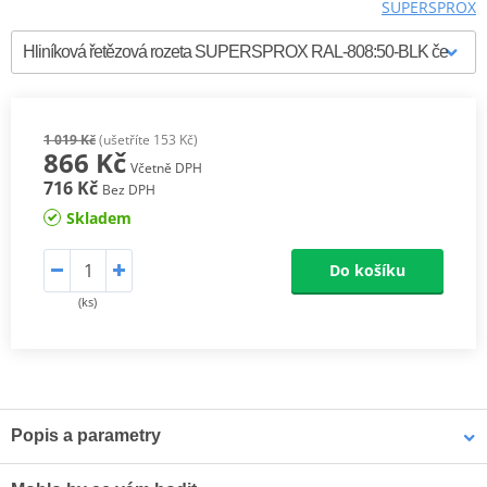
SUPERSPROX
1 019 Kč
(ušetříte 153 Kč)
866 Kč
Včetně DPH
716 Kč
Bez DPH
Skladem
Do košíku
(ks)
Popis a parametry
Supersprox Hliníkové zadní rozety