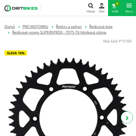
0
Hledat
Účet
Košík
Menu
Hledat
Domů
PRO MOTORKU
Řetězy a pohon
Řetězová kola
Řetězové rozety SUPERSPROX - 7075-T6 hliníková slitina
Náš kód:
P15169
SLEVA 15%