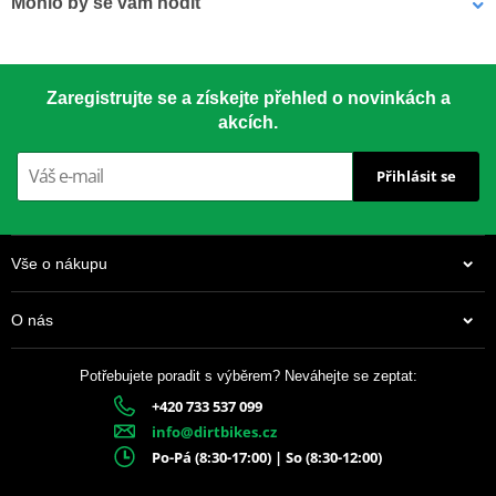
Mohlo by se vám hodit
Závodní klasika používaná od roku 1959. Vyrobeno z materiálu
7075-T651 – nejsilnější dostupný hliník pro rozety.
LOCTITE 243 LOCTITE 1918997 10 ml
Zaregistrujte se a získejte přehled o novinkách a
akcích.
CNC přesnost
– perfektní usazení
Přihlásit se
Speciální tvar zubů
– delší životnost
Drážky proti blátu
– chrání řetěz i rozetu
Vše o nákupu
Anodizovaný povrch
– dlouhotrvající vzhled
O nás
Barevné varianty
– dle modelu motocyklu
Potřebujete poradit s výběrem? Neváhejte se zeptat:
+420 733 537 099
337 Kč
info@dirtbikes.cz
Skladem
Po-Pá (8:30-17:00) | So (8:30-12:00)