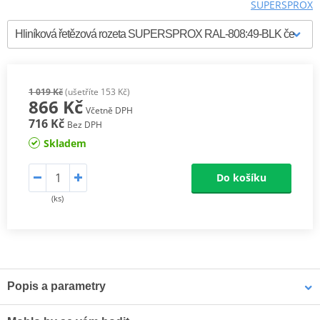
SUPERSPROX
1 019 Kč
(ušetříte 153 Kč)
866 Kč
Včetně DPH
716 Kč
Bez DPH
Skladem
Do košíku
(ks)
Popis a parametry
Supersprox Hliníkové zadní rozety