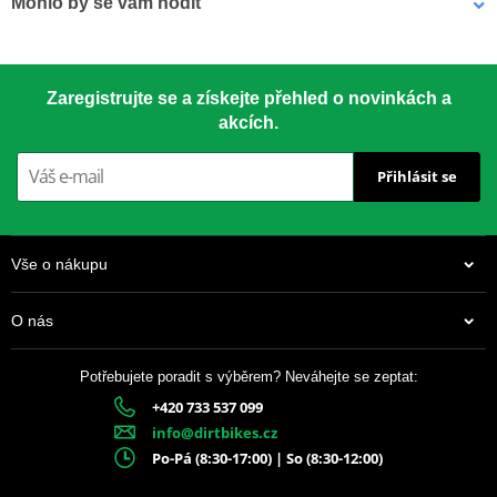
Mohlo by se vám hodit
Závodní klasika používaná od roku 1959. Vyrobeno z materiálu
7075-T651 – nejsilnější dostupný hliník pro rozety.
LOCTITE 243 LOCTITE 1918997 10 ml
Zaregistrujte se a získejte přehled o novinkách a
akcích.
CNC přesnost
– perfektní usazení
Přihlásit se
Speciální tvar zubů
– delší životnost
Drážky proti blátu
– chrání řetěz i rozetu
Vše o nákupu
Anodizovaný povrch
– dlouhotrvající vzhled
O nás
Barevné varianty
– dle modelu motocyklu
Potřebujete poradit s výběrem? Neváhejte se zeptat:
+420 733 537 099
337 Kč
info@dirtbikes.cz
Skladem
Po-Pá (8:30-17:00) | So (8:30-12:00)