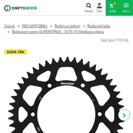
0
Hledat
Účet
Košík
Menu
Hledat
Domů
PRO MOTORKU
Řetězy a pohon
Řetězová kola
Řetězové rozety SUPERSPROX - 7075-T6 hliníková slitina
Náš kód:
P15196
SLEVA 15%