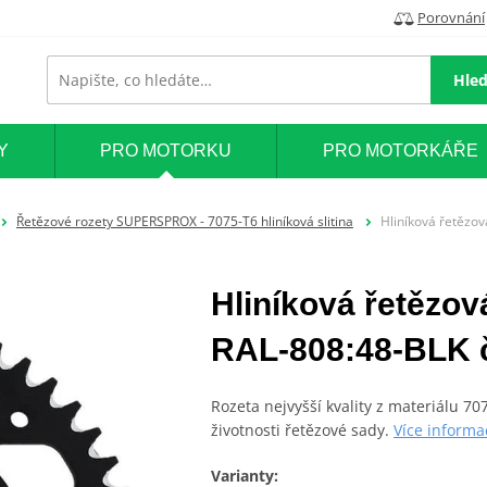
Porovnání
Hled
Y
PRO MOTORKU
PRO MOTORKÁŘE
Řetězové rozety SUPERSPROX - 7075-T6 hliníková slitina
Hliníková řetězo
Hliníková řetěz
RAL-808:48-BLK č
Rozeta nejvyšší kvality z materiálu 7
životnosti řetězové sady.
Více informa
Varianty: