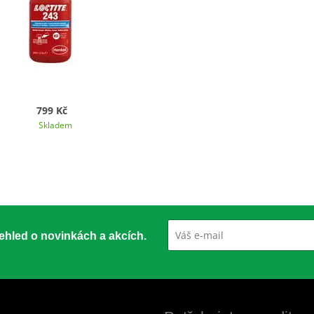
799 Kč
Skladem
přehled o novinkách a akcích.