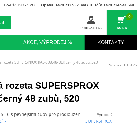
Po-Pá: 8:30 - 17:00
Opava +420 733 537 099 / Hlučín +420 734 541 648
0
at
PŘIHLÁSIT SE
KOŠÍK
AKCE, VÝPRODEJ %
KONTAKTY
vá rozeta SUPERSPROX RAL-808:48-BLK černý 48 zubů, 520
Náš kód:
P15176
ová rozeta SUPERSPROX
erný 48 zubů, 520
075-T6 s pevnějšími zuby pro prodloužení
:
Výrobce
cí
SUPERSPROX