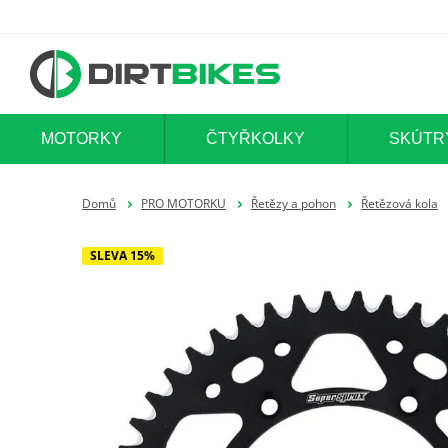
MOTORKY
ČTYŘKOLKY
SKÚTR
Domů
PRO MOTORKU
Řetězy a pohon
Řetězová kola
SLEVA 15%