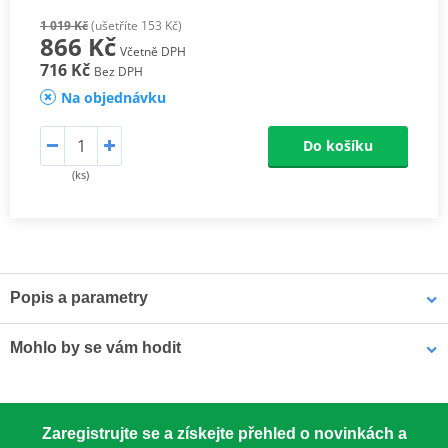
1 019 Kč
(ušetříte 153 Kč)
866 Kč
Včetně DPH
716 Kč
Bez DPH
Na objednávku
Do košíku
(ks)
Popis a parametry
Supersprox Hliníkové zadní rozety
Mohlo by se vám hodit
Závodní klasika používaná od roku 1959. Vyrobeno z materiálu
7075-T651 – nejsilnější dostupný hliník pro rozety.
LOCTITE 243 LOCTITE 1918997 10 ml
Zaregistrujte se a získejte přehled o novinkách a