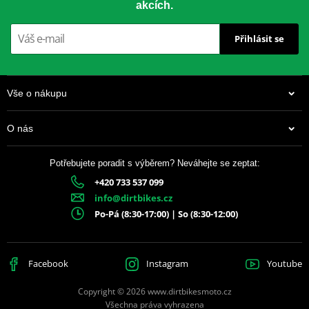
akcích.
CNC přesnost
– perfektní usazení
Přihlásit se
Speciální tvar zubů
– delší životnost
Drážky proti blátu
– chrání řetěz i rozetu
Vše o nákupu
Anodizovaný povrch
– dlouhotrvající vzhled
O nás
Barevné varianty
– dle modelu motocyklu
Potřebujete poradit s výběrem? Neváhejte se zeptat:
+420 733 537 099
337 Kč
info@dirtbikes.cz
Skladem
Po-Pá (8:30-17:00) | So (8:30-12:00)
Facebook
Instagram
Youtube
Copyright © 2026 www.dirtbikesmoto.cz
Všechna práva vyhrazena