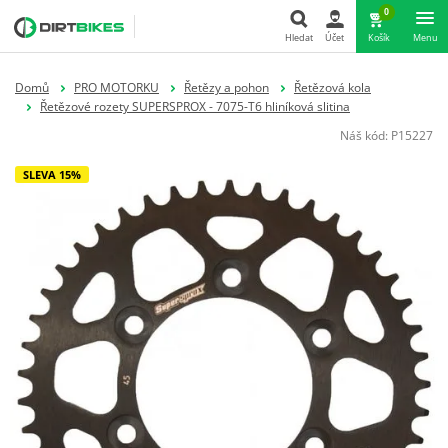
0
Hledat
Účet
Košík
Menu
Hledat
Domů
PRO MOTORKU
Řetězy a pohon
Řetězová kola
Řetězové rozety SUPERSPROX - 7075-T6 hliníková slitina
Náš kód:
P15227
SLEVA 15%