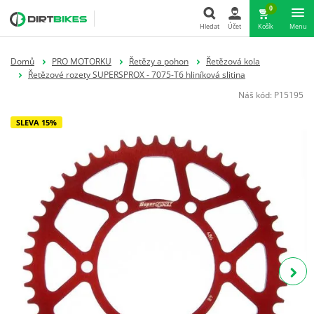
0
Hledat
Účet
Košík
Menu
Hledat
Domů
PRO MOTORKU
Řetězy a pohon
Řetězová kola
Řetězové rozety SUPERSPROX - 7075-T6 hliníková slitina
Náš kód:
P15195
SLEVA 15%