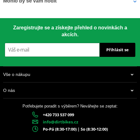
Mohlo by se vám hodit
Závodní klasika používaná od roku 1959. Vyrobeno z materiálu
7075-T651 – nejsilnější dostupný hliník pro rozety.
LOCTITE 243 LOCTITE 1918997 10 ml
Zaregistrujte se a získejte přehled o novinkách a
akcích.
CNC přesnost
– perfektní usazení
Přihlásit se
Speciální tvar zubů
– delší životnost
Drážky proti blátu
– chrání řetěz i rozetu
Vše o nákupu
Anodizovaný povrch
– dlouhotrvající vzhled
O nás
Barevné varianty
– dle modelu motocyklu
Potřebujete poradit s výběrem? Neváhejte se zeptat:
+420 733 537 099
337 Kč
info@dirtbikes.cz
Skladem
Po-Pá (8:30-17:00) | So (8:30-12:00)