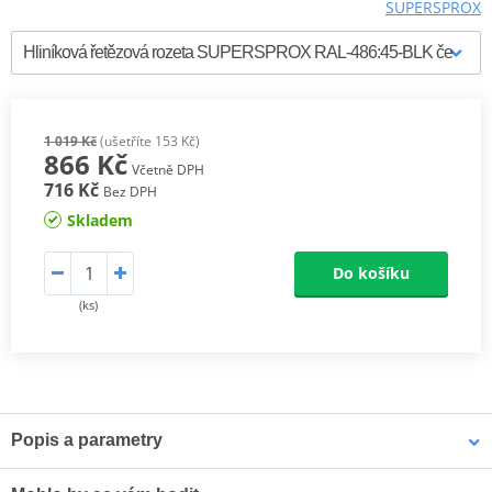
SUPERSPROX
1 019 Kč
(ušetříte 153 Kč)
866 Kč
Včetně DPH
716 Kč
Bez DPH
Skladem
Do košíku
(ks)
Popis a parametry
Supersprox Hliníkové zadní rozety