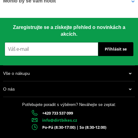
Mohlo by se vám hodit
Závodní klasika používaná od roku 1959. Vyrobeno z materiálu
7075-T651 – nejsilnější dostupný hliník pro rozety.
LOCTITE 243 LOCTITE 1918997 10 ml
Zaregistrujte se a získejte přehled o novinkách a
akcích.
CNC přesnost
– perfektní usazení
Přihlásit se
Speciální tvar zubů
– delší životnost
Drážky proti blátu
– chrání řetěz i rozetu
Vše o nákupu
Anodizovaný povrch
– dlouhotrvající vzhled
O nás
Barevné varianty
– dle modelu motocyklu
Potřebujete poradit s výběrem? Neváhejte se zeptat:
+420 733 537 099
337 Kč
info@dirtbikes.cz
Skladem
Po-Pá (8:30-17:00) | So (8:30-12:00)