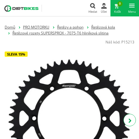
0
Hledat
Účet
Košík
Menu
Hledat
Domů
PRO MOTORKU
Řetězy a pohon
Řetězová kola
Řetězové rozety SUPERSPROX - 7075-T6 hliníková slitina
Náš kód:
P15213
SLEVA 15%