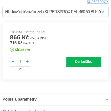
SUPERSPROX
1 019 Kč
(ušetříte 153 Kč)
866 Kč
Včetně DPH
716 Kč
Bez DPH
Skladem
Do košíku
(ks)
Popis a parametry
Supersprox Hliníkové zadní rozety