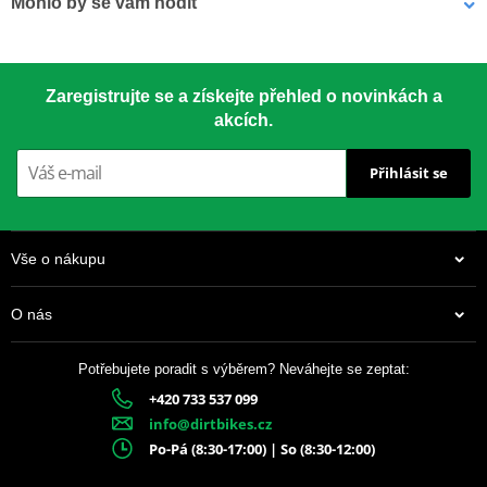
Mohlo by se vám hodit
Závodní klasika používaná od roku 1959. Vyrobeno z materiálu
7075-T651 – nejsilnější dostupný hliník pro rozety.
LOCTITE 243 LOCTITE 1918997 10 ml
Zaregistrujte se a získejte přehled o novinkách a
akcích.
CNC přesnost
– perfektní usazení
Přihlásit se
Speciální tvar zubů
– delší životnost
Drážky proti blátu
– chrání řetěz i rozetu
Vše o nákupu
Anodizovaný povrch
– dlouhotrvající vzhled
O nás
Barevné varianty
– dle modelu motocyklu
Potřebujete poradit s výběrem? Neváhejte se zeptat:
+420 733 537 099
337 Kč
info@dirtbikes.cz
Skladem
Po-Pá (8:30-17:00) | So (8:30-12:00)