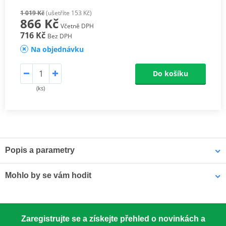
1 019 Kč
(ušetříte 153 Kč)
866 Kč
Včetně DPH
716 Kč
Bez DPH
Na objednávku
Do košíku
(ks)
Popis a parametry
Supersprox Hliníkové zadní rozety
Mohlo by se vám hodit
Závodní klasika používaná od roku 1959. Vyrobeno z materiálu
7075-T651 – nejsilnější dostupný hliník pro rozety.
LOCTITE 243 LOCTITE 1918997 10 ml
Zaregistrujte se a získejte přehled o novinkách a