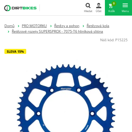
0
Hledat
Účet
Košík
Menu
Hledat
Domů
PRO MOTORKU
Řetězy a pohon
Řetězová kola
Řetězové rozety SUPERSPROX - 7075-T6 hliníková slitina
Náš kód:
P15225
SLEVA 15%