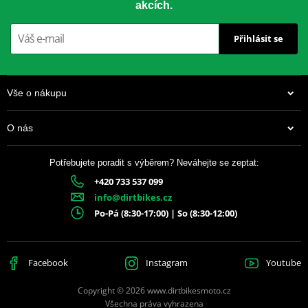
akcích.
CNC přesnost
– perfektní usazení
Přihlásit se
Speciální tvar zubů
– delší životnost
Drážky proti blátu
– chrání řetěz i rozetu
Vše o nákupu
Anodizovaný povrch
– dlouhotrvající vzhled
O nás
Barevné varianty
– dle modelu motocyklu
Potřebujete poradit s výběrem? Neváhejte se zeptat:
+420 733 537 099
337 Kč
info@dirtbikes.cz
Skladem
Po-Pá (8:30-17:00) | So (8:30-12:00)
Facebook
Instagram
Youtube
Copyright © 2026 www.dirtbikesmoto.cz
Všechna práva vyhrazena