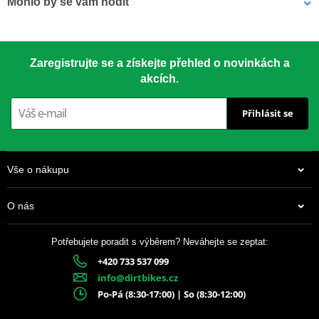
Mohlo by se vám hodit
Závodní klasika používaná od roku 1959. Vyrobeno z materiálu
7075-T651 – nejsilnější dostupný hliník pro rozety.
LOCTITE 243 LOCTITE 1918997 10 ml
Zaregistrujte se a získejte přehled o novinkách a
akcích.
CNC přesnost
– perfektní usazení
Přihlásit se
Speciální tvar zubů
– delší životnost
Drážky proti blátu
– chrání řetěz i rozetu
Vše o nákupu
Anodizovaný povrch
– dlouhotrvající vzhled
O nás
Barevné varianty
– dle modelu motocyklu
Potřebujete poradit s výběrem? Neváhejte se zeptat:
+420 733 537 099
337 Kč
info@dirtbikes.cz
Skladem
Po-Pá (8:30-17:00) | So (8:30-12:00)