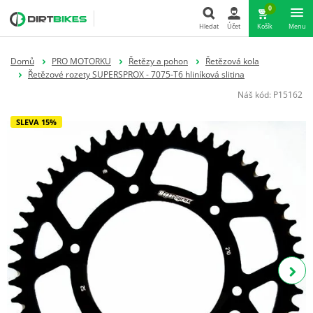
0
Hledat
Účet
Košík
Menu
Hledat
Domů
PRO MOTORKU
Řetězy a pohon
Řetězová kola
Řetězové rozety SUPERSPROX - 7075-T6 hliníková slitina
Náš kód:
P15162
SLEVA 15%