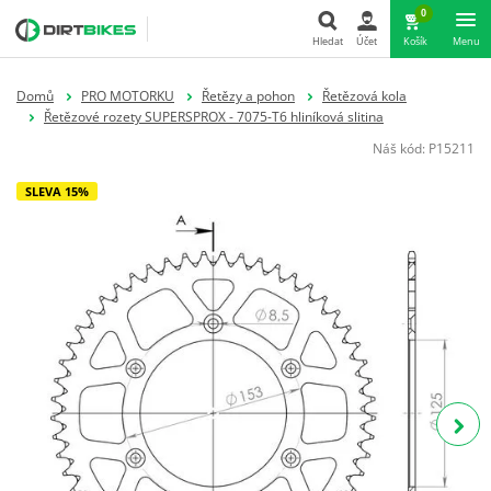
0
Hledat
Účet
Košík
Menu
Hledat
Domů
PRO MOTORKU
Řetězy a pohon
Řetězová kola
Řetězové rozety SUPERSPROX - 7075-T6 hliníková slitina
Náš kód:
P15211
SLEVA 15%