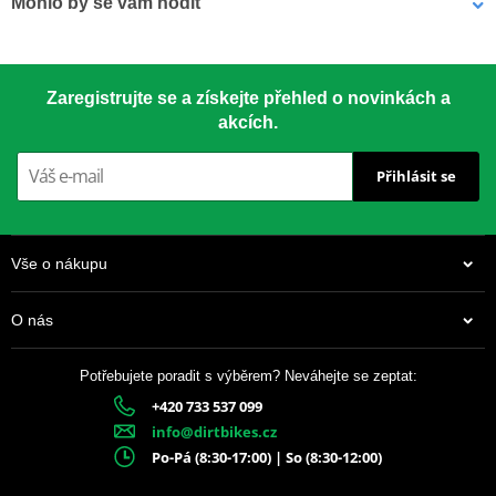
Mohlo by se vám hodit
Závodní klasika používaná od roku 1959. Vyrobeno z materiálu
7075-T651 – nejsilnější dostupný hliník pro rozety.
LOCTITE 243 LOCTITE 1918997 10 ml
Zaregistrujte se a získejte přehled o novinkách a
akcích.
CNC přesnost
– perfektní usazení
Přihlásit se
Speciální tvar zubů
– delší životnost
Drážky proti blátu
– chrání řetěz i rozetu
Vše o nákupu
Anodizovaný povrch
– dlouhotrvající vzhled
O nás
Barevné varianty
– dle modelu motocyklu
Potřebujete poradit s výběrem? Neváhejte se zeptat:
+420 733 537 099
337 Kč
info@dirtbikes.cz
Skladem
Po-Pá (8:30-17:00) | So (8:30-12:00)