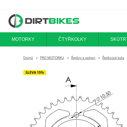
MOTORKY
ČTYŘKOLKY
SKÚTR
Domů
PRO MOTORKU
Řetězy a pohon
Řetězová kola
SLEVA 15%