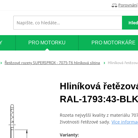
Porovnání
Hled
Y
PRO MOTORKU
PRO MOTORKÁŘE
Řetězové rozety SUPERSPROX - 7075-T6 hliníková slitina
Hliníková řetězo
Hliníková řetěz
RAL-1793:43-BLK 
Rozeta nejvyšší kvality z materiálu 7
životnosti řetězové sady.
Více informa
Varianty: