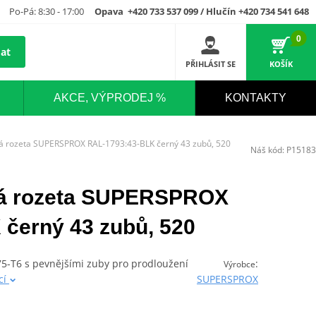
Po-Pá: 8:30 - 17:00
Opava +420 733 537 099 / Hlučín +420 734 541 648
0
at
PŘIHLÁSIT SE
KOŠÍK
AKCE, VÝPRODEJ %
KONTAKTY
vá rozeta SUPERSPROX RAL-1793:43-BLK černý 43 zubů, 520
Náš kód:
P15183
ová rozeta SUPERSPROX
černý 43 zubů, 520
075-T6 s pevnějšími zuby pro prodloužení
:
Výrobce
cí
SUPERSPROX