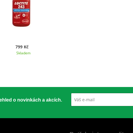
799 Kč
Skladem
přehled o novinkách a akcích.