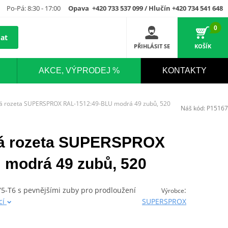
Po-Pá: 8:30 - 17:00
Opava +420 733 537 099 / Hlučín +420 734 541 648
0
at
PŘIHLÁSIT SE
KOŠÍK
AKCE, VÝPRODEJ %
KONTAKTY
vá rozeta SUPERSPROX RAL-1512:49-BLU modrá 49 zubů, 520
Náš kód:
P15167
ová rozeta SUPERSPROX
 modrá 49 zubů, 520
075-T6 s pevnějšími zuby pro prodloužení
:
Výrobce
cí
SUPERSPROX