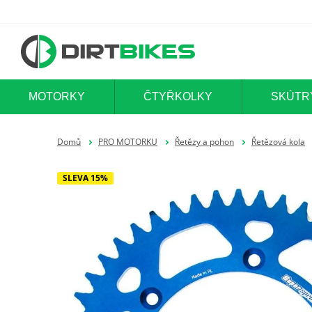
MOTORKY
ČTYŘKOLKY
SKÚTR
Domů
PRO MOTORKU
Řetězy a pohon
Řetězová kola
SLEVA 15%