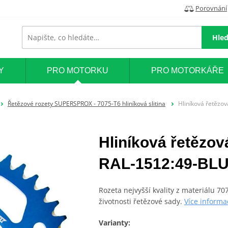
Porovnání
Hled
Y
PRO MOTORKU
PRO MOTORKÁŘE
Řetězové rozety SUPERSPROX - 7075-T6 hliníková slitina
Hliníková řetězo
Hliníková řetěz
RAL-1512:49-BLU
Rozeta nejvyšší kvality z materiálu 7
životnosti řetězové sady.
Více informa
Varianty: