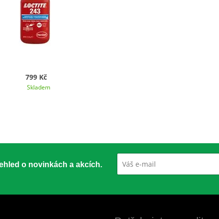
799 Kč
Skladem
přehled o novinkách a akcích.