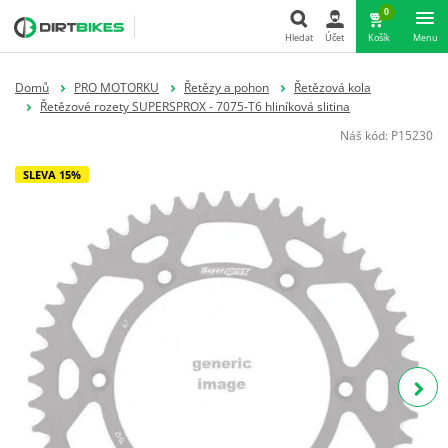
0
Hledat
Účet
Košík
Menu
Hledat
Domů
PRO MOTORKU
Řetězy a pohon
Řetězová kola
Řetězové rozety SUPERSPROX - 7075-T6 hliníková slitina
Náš kód:
P15230
SLEVA 15%