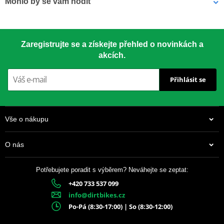
Mohlo by se vám hodit
Závodní klasika používaná od roku 1959. Vyrobeno z materiálu
7075-T651 – nejsilnější dostupný hliník pro rozety.
LOCTITE 243 LOCTITE 1918997 10 ml
Zaregistrujte se a získejte přehled o novinkách a
akcích.
CNC přesnost
– perfektní usazení
Přihlásit se
Speciální tvar zubů
– delší životnost
Drážky proti blátu
– chrání řetěz i rozetu
Vše o nákupu
Anodizovaný povrch
– dlouhotrvající vzhled
O nás
Barevné varianty
– dle modelu motocyklu
Potřebujete poradit s výběrem? Neváhejte se zeptat:
+420 733 537 099
337 Kč
info@dirtbikes.cz
Skladem
Po-Pá (8:30-17:00) | So (8:30-12:00)