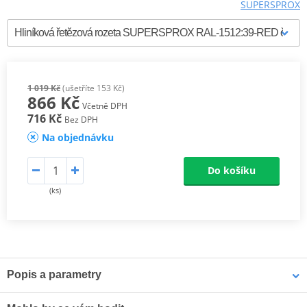
SUPERSPROX
1 019 Kč
(ušetříte 153 Kč)
866 Kč
Včetně DPH
716 Kč
Bez DPH
Na objednávku
Do košíku
(ks)
Popis a parametry
Supersprox Hliníkové zadní rozety