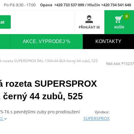
Po-Pá: 8:30 - 17:00
Opava +420 733 537 099 / Hlučín +420 734 541 648
0
at
PŘIHLÁSIT SE
KOŠÍK
AKCE, VÝPRODEJ %
KONTAKTY
vá rozeta SUPERSPROX RAL-1304:44-BLK černý 44 zubů, 525
Náš kód:
P15237
ová rozeta SUPERSPROX
černý 44 zubů, 525
075-T6 s pevnějšími zuby pro prodloužení
:
Výrobce
cí
SUPERSPROX