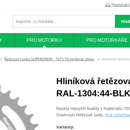
Porovnání
Hled
Y
PRO MOTORKU
PRO MOTORKÁŘE
Řetězové rozety SUPERSPROX - 7075-T6 hliníková slitina
Hliníková řetězo
Hliníková řetěz
RAL-1304:44-BLK 
Rozeta nejvyšší kvality z materiálu 7
životnosti řetězové sady.
Více informa
Varianty: