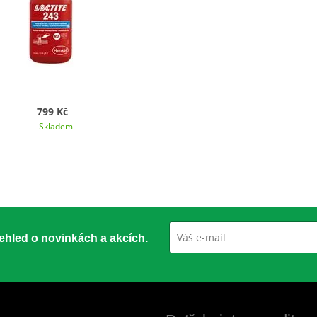
799 Kč
Skladem
přehled o novinkách a akcích.