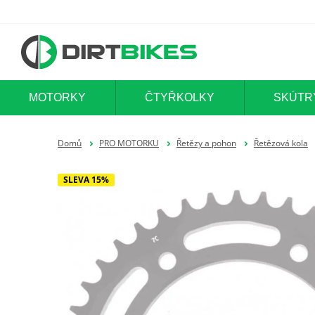
MOTORKY
ČTYŘKOLKY
SKÚTR
Domů
PRO MOTORKU
Řetězy a pohon
Řetězová kola
SLEVA 15%