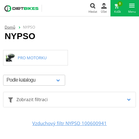
0
Hledat
Účet
Košík
Menu
Hledat
Domů
NYPSO
NYPSO
PRO MOTORKU
Zobrazit filtraci
Vzduchový filtr NYPSO 100600941