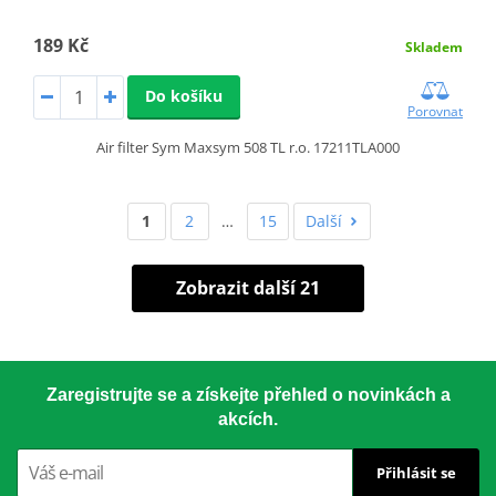
189 Kč
Skladem
Do košíku
Porovnat
Air filter Sym Maxsym 508 TL r.o. 17211TLA000
1
2
…
15
Další
Zobrazit další 21
Zaregistrujte se a získejte přehled o novinkách a
akcích.
Přihlásit se