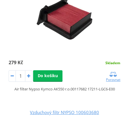
279 Kč
Skladem
Do košíku
Porovnat
Air filter Nypso Kymco AK550 r.o.00117682 17211-LGC6-E00
Vzduchový filtr NYPSO 100603680