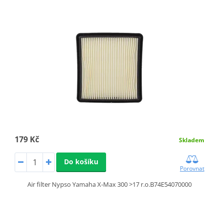
179 Kč
Skladem
Do košíku
Porovnat
Air filter Nypso Yamaha X-Max 300 >17 r.o.B74E54070000