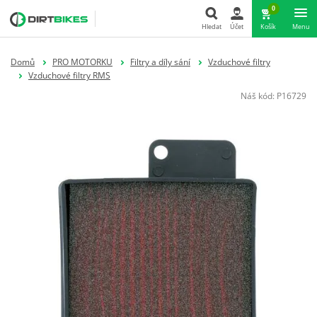
0
Hledat
Účet
Košík
Menu
Hledat
Domů
PRO MOTORKU
Filtry a díly sání
Vzduchové filtry
Vzduchové filtry RMS
Náš kód:
P16729