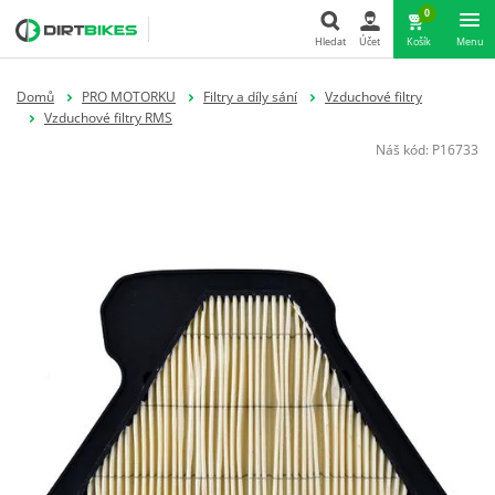
0
Hledat
Účet
Košík
Menu
Hledat
Domů
PRO MOTORKU
Filtry a díly sání
Vzduchové filtry
Vzduchové filtry RMS
Náš kód:
P16733