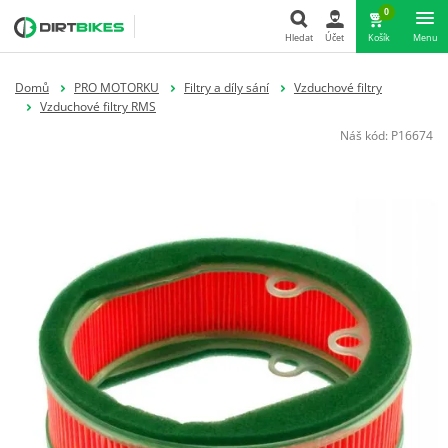
0
Hledat
Účet
Košík
Menu
Hledat
Domů
PRO MOTORKU
Filtry a díly sání
Vzduchové filtry
Vzduchové filtry RMS
Náš kód:
P16674