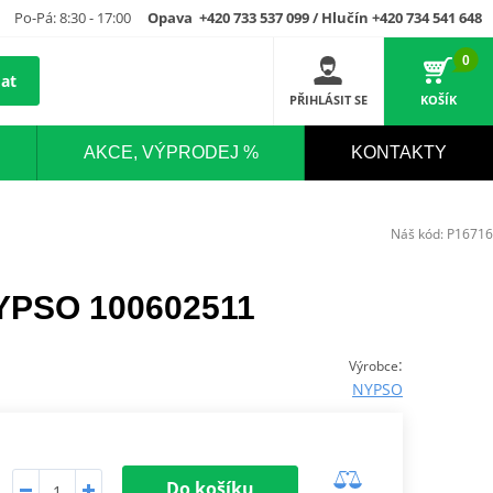
Po-Pá: 8:30 - 17:00
Opava +420 733 537 099 / Hlučín +420 734 541 648
0
at
PŘIHLÁSIT SE
KOŠÍK
AKCE, VÝPRODEJ %
KONTAKTY
Náš kód:
P16716
NYPSO 100602511
:
Výrobce
NYPSO
Do košíku