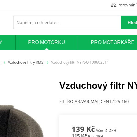
Porovnání
Hled
Y
PRO MOTORKU
PRO MOTORKÁŘE
y
Vzduchové filtry RMS
Vzduchový filtr NYPSO 100602511
Vzduchový filtr 
FILTRO AR.VAR.MAL.CENT.125 160
139 Kč
Včetně DPH
115 Kč
Bez DPH