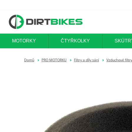
MOTORKY
ČTYŘKOLKY
SKÚTR
Domů
PRO MOTORKU
Filtry a díly sání
Vzduchové filtr