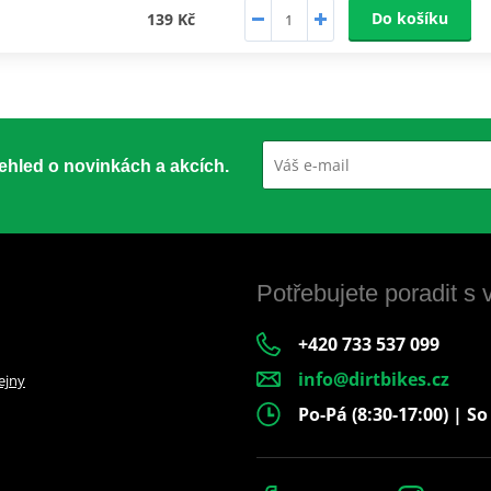
Do košíku
139 Kč
přehled o novinkách a akcích.
Potřebujete poradit s
+420 733 537 099
info@dirtbikes.cz
ejny
Po-Pá (8:30-17:00) | So