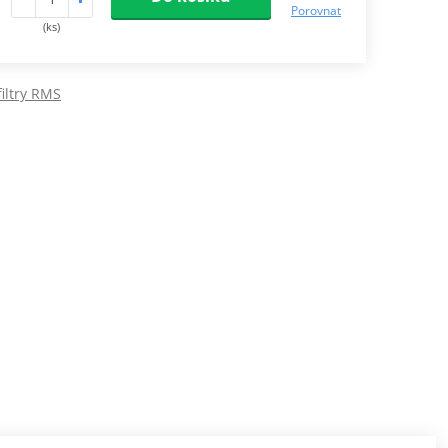
Porovnat
(ks)
iltry RMS