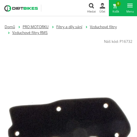
0
Hledat
Účet
Košík
Menu
Hledat
Domů
PRO MOTORKU
Filtry a díly sání
Vzduchové filtry
Vzduchové filtry RMS
Náš kód:
P16732