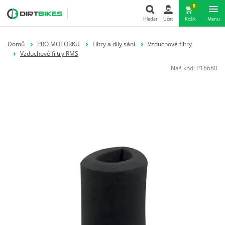
0
Hledat
Účet
Košík
Menu
Hledat
Domů
PRO MOTORKU
Filtry a díly sání
Vzduchové filtry
Vzduchové filtry RMS
Náš kód:
P16680