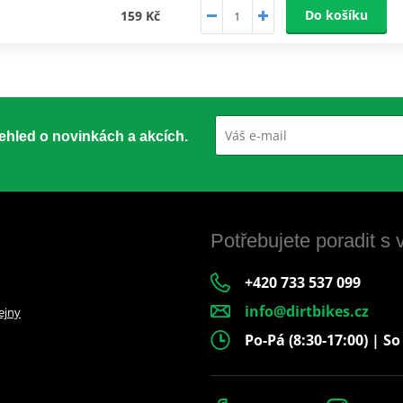
Do košíku
159 Kč
přehled o novinkách a akcích.
Potřebujete poradit s
+420 733 537 099
info@dirtbikes.cz
ejny
Po-Pá (8:30-17:00) | So