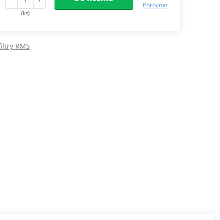
Porovnat
(ks)
iltry RMS