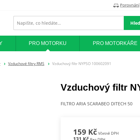
Porovnání
Hled
Y
PRO MOTORKU
PRO MOTORKÁŘE
y
Vzduchové filtry RMS
Vzduchový filtr NYPSO 100602091
Vzduchový filtr 
FILTRO ARIA SCARABEO DITECH 50
159 Kč
Včetně DPH
131 Kč
Bez DPH