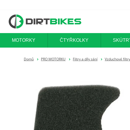
MOTORKY
ČTYŘKOLKY
SKÚTR
Domů
PRO MOTORKU
Filtry a díly sání
Vzduchové filtr