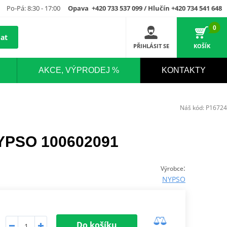
Po-Pá: 8:30 - 17:00
Opava +420 733 537 099 / Hlučín +420 734 541 648
0
at
PŘIHLÁSIT SE
KOŠÍK
AKCE, VÝPRODEJ %
KONTAKTY
Náš kód:
P16724
NYPSO 100602091
:
Výrobce
NYPSO
Do košíku