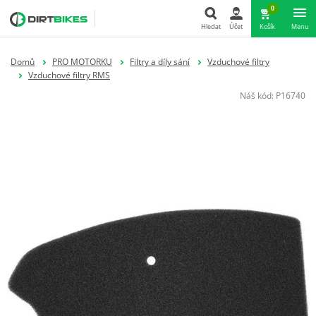
0
Hledat
Účet
Košík
Menu
Hledat
Domů
PRO MOTORKU
Filtry a díly sání
Vzduchové filtry
Vzduchové filtry RMS
Náš kód:
P16740