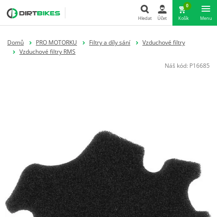
0
Hledat
Účet
Košík
Menu
Hledat
Domů
PRO MOTORKU
Filtry a díly sání
Vzduchové filtry
Vzduchové filtry RMS
Náš kód:
P16685