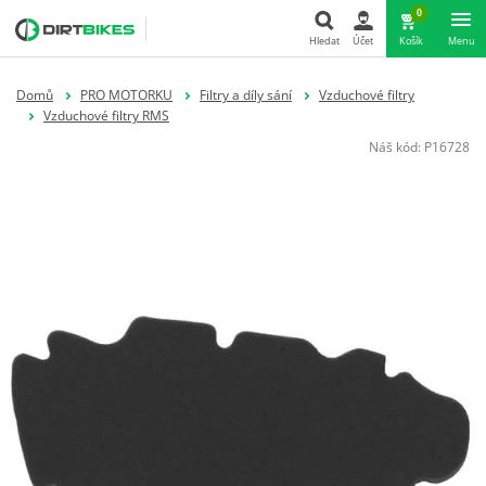
0
Hledat
Účet
Košík
Menu
Hledat
Domů
PRO MOTORKU
Filtry a díly sání
Vzduchové filtry
Vzduchové filtry RMS
Náš kód:
P16728