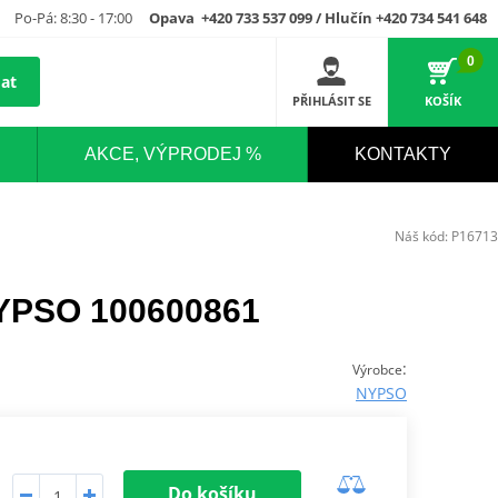
Po-Pá: 8:30 - 17:00
Opava +420 733 537 099 / Hlučín +420 734 541 648
0
at
PŘIHLÁSIT SE
KOŠÍK
AKCE, VÝPRODEJ %
KONTAKTY
Náš kód:
P16713
NYPSO 100600861
:
Výrobce
NYPSO
Do košíku