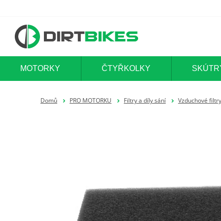
MOTORKY
ČTYŘKOLKY
SKÚTR
Domů
PRO MOTORKU
Filtry a díly sání
Vzduchové filtr