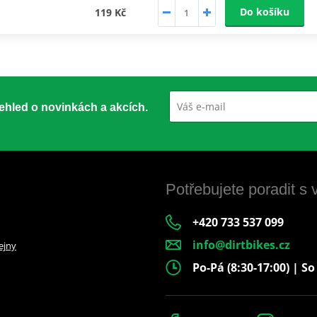
Do košíku
119 Kč
přehled o novinkách a akcích.
Potřebujete poradit s
+420 733 537 099
info@dirtbikes.cz
ejny
Po-Pá (8:30-17:00) | So