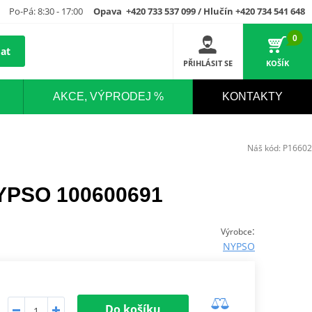
Po-Pá: 8:30 - 17:00
Opava +420 733 537 099 / Hlučín +420 734 541 648
0
at
PŘIHLÁSIT SE
KOŠÍK
AKCE, VÝPRODEJ %
KONTAKTY
Náš kód:
P16602
NYPSO 100600691
:
Výrobce
NYPSO
Do košíku