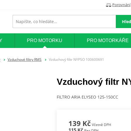
Porovnání
Hled
Y
PRO MOTORKU
PRO MOTORKÁŘE
y
Vzduchové filtry RMS
Vzduchový filtr NYPSO 100600691
Vzduchový filtr 
FILTRO ARIA ELYSEO 125-150CC
139 Kč
Včetně DPH
115 Kč
Bez DPH