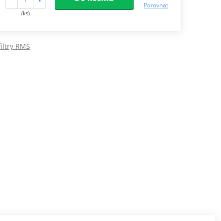
Porovnat
(ks)
iltry RMS