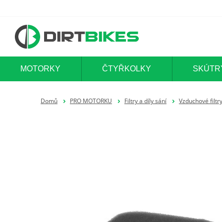
MOTORKY
ČTYŘKOLKY
SKÚTR
Domů
PRO MOTORKU
Filtry a díly sání
Vzduchové filtr