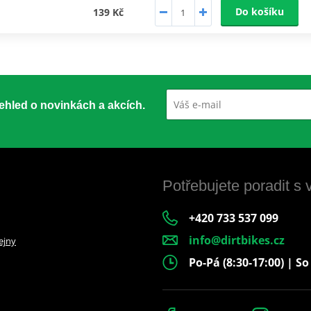
Do košíku
139 Kč
přehled o novinkách a akcích.
Potřebujete poradit s
+420 733 537 099
info@dirtbikes.cz
ejny
Po-Pá (8:30-17:00) | So