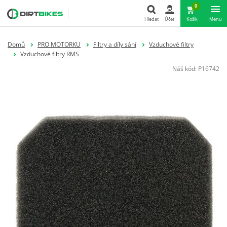
0
Hledat
Účet
Košík
Menu
Hledat
Domů
PRO MOTORKU
Filtry a díly sání
Vzduchové filtry
Vzduchové filtry RMS
Náš kód:
P16742