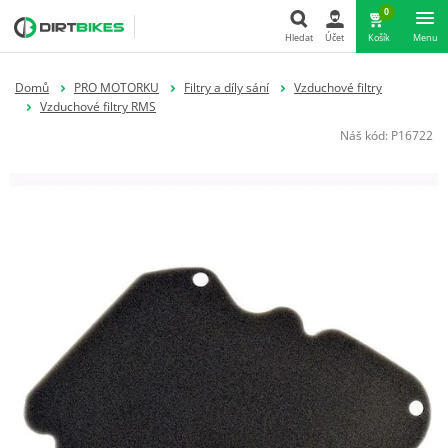
0
Hledat
Účet
Košík
Menu
Hledat
Domů
PRO MOTORKU
Filtry a díly sání
Vzduchové filtry
Vzduchové filtry RMS
Náš kód:
P16722