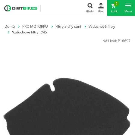
0
Hledat
Účet
Košík
Menu
Hledat
Domů
PRO MOTORKU
Filtry a díly sání
Vzduchové filtry
Vzduchové filtry RMS
Náš kód:
P16697