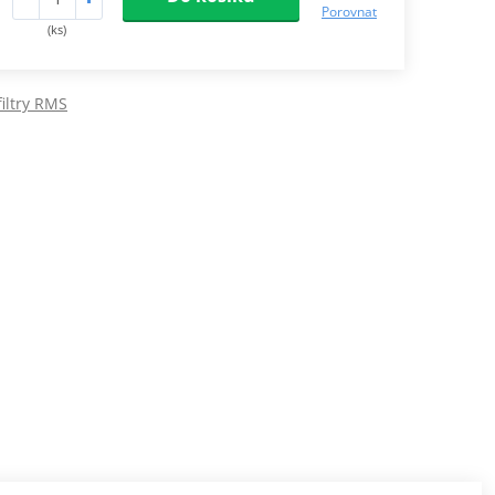
Porovnat
(ks)
iltry RMS