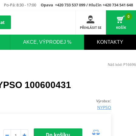
Po-Pá: 8:30 - 17:00
Opava +420 733 537 099 / Hlučín +420 734 541 648
0
at
PŘIHLÁSIT SE
KOŠÍK
AKCE, VÝPRODEJ %
KONTAKTY
Náš kód:
P16696
NYPSO 100600431
:
Výrobce
NYPSO
Do košíku