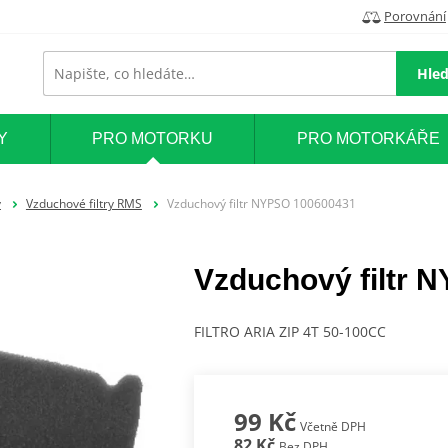
Porovnání
Hled
Y
PRO MOTORKU
PRO MOTORKÁŘE
y
Vzduchové filtry RMS
Vzduchový filtr NYPSO 100600431
Vzduchový filtr 
FILTRO ARIA ZIP 4T 50-100CC
99 Kč
Včetně DPH
82 Kč
Bez DPH