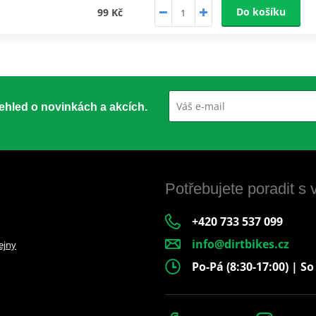
Do košíku
99 Kč
přehled o novinkách a akcích.
Potřebujete poradit s
+420 733 537 099
info@dirtbikes.cz
ejny
Po-Pá (8:30-17:00) | So