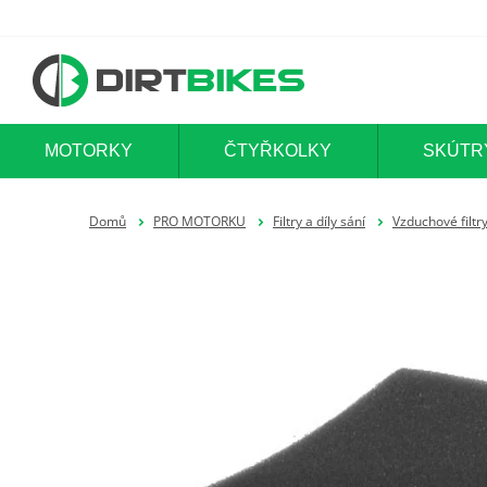
MOTORKY
ČTYŘKOLKY
SKÚTR
Domů
PRO MOTORKU
Filtry a díly sání
Vzduchové filtr