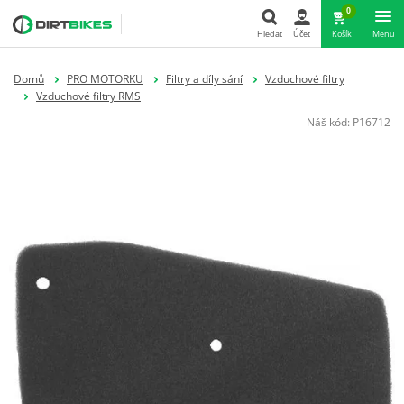
0
Hledat
Účet
Košík
Menu
Hledat
Domů
PRO MOTORKU
Filtry a díly sání
Vzduchové filtry
Vzduchové filtry RMS
Náš kód:
P16712