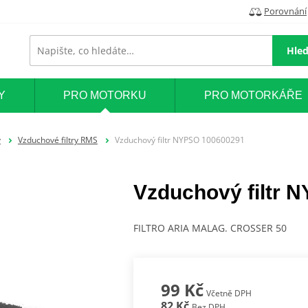
Porovnání
Hled
Y
PRO MOTORKU
PRO MOTORKÁŘE
y
Vzduchové filtry RMS
Vzduchový filtr NYPSO 100600291
Vzduchový filtr 
FILTRO ARIA MALAG. CROSSER 50
99 Kč
Včetně DPH
82 Kč
Bez DPH