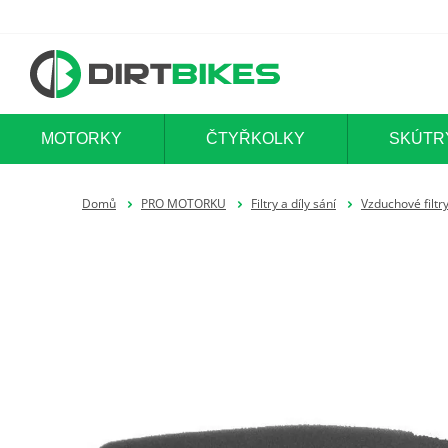
MOTORKY
ČTYŘKOLKY
SKÚTR
Domů
PRO MOTORKU
Filtry a díly sání
Vzduchové filtr