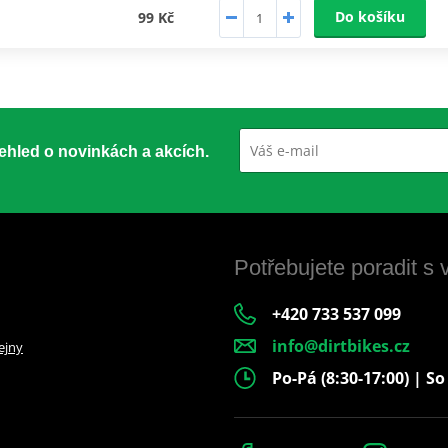
Do košíku
99 Kč
přehled o novinkách a akcích.
Potřebujete poradit s
+420 733 537 099
info@dirtbikes.cz
ejny
Po-Pá (8:30-17:00) | So