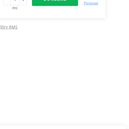
Porovnat
(ks)
iltry RMS