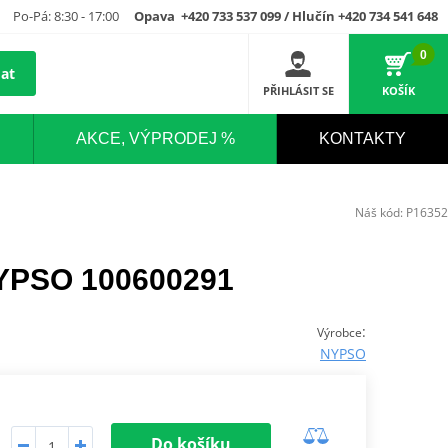
Po-Pá: 8:30 - 17:00
Opava +420 733 537 099 / Hlučín +420 734 541 648
0
at
PŘIHLÁSIT SE
KOŠÍK
AKCE, VÝPRODEJ %
KONTAKTY
Náš kód:
P16352
NYPSO 100600291
:
Výrobce
NYPSO
Do košíku