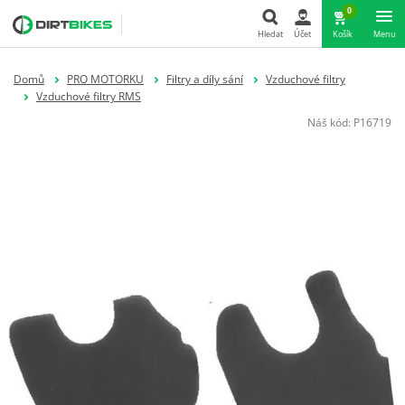
0
Hledat
Účet
Košík
Menu
Hledat
Domů
PRO MOTORKU
Filtry a díly sání
Vzduchové filtry
Vzduchové filtry RMS
Náš kód:
P16719