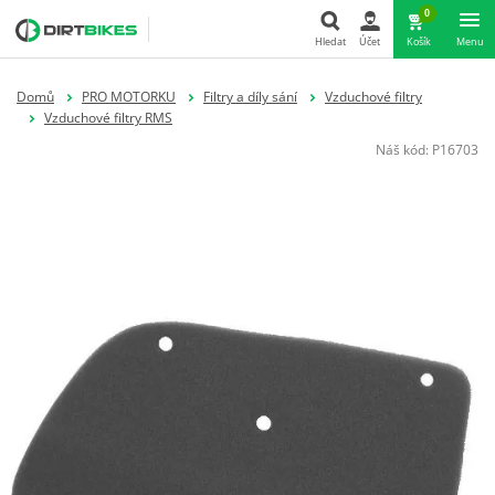
0
Hledat
Účet
Košík
Menu
Hledat
Domů
PRO MOTORKU
Filtry a díly sání
Vzduchové filtry
Vzduchové filtry RMS
Náš kód:
P16703