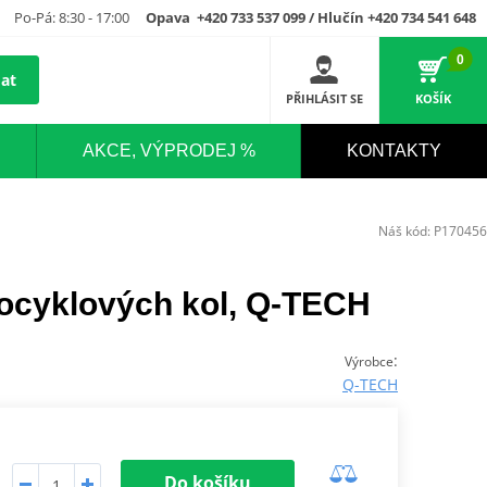
Po-Pá: 8:30 - 17:00
Opava +420 733 537 099 / Hlučín +420 734 541 648
0
at
PŘIHLÁSIT SE
KOŠÍK
AKCE, VÝPRODEJ %
KONTAKTY
Náš kód:
P170456
ocyklových kol, Q-TECH
:
Výrobce
Q-TECH
Do košíku