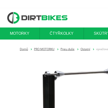
MOTORKY
ČTYŘKOLKY
SKÚTR
Domů
PRO MOTORKU
Pneu duše
Ostatní
vyvažova