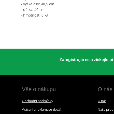
- výška osy: 40,5 cm
- délka: 40 cm
- hmotnost: 6 kg
Zaregistrujte se a získejte 
Vše o nákupu
O nás
Obchodní podmínky
O nás
Vrácení a reklamace zboží
Naše prod