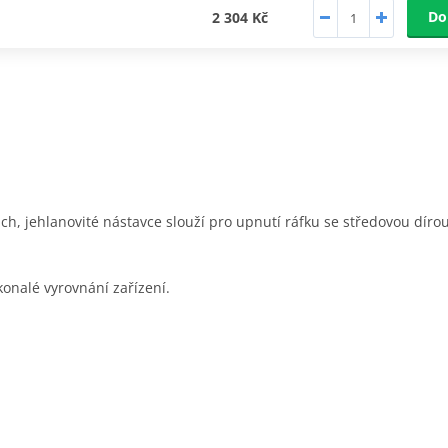
Do
2 304 Kč
ch, jehlanovité nástavce slouží pro upnutí ráfku se středovou dírou
onalé vyrovnání zařízení.