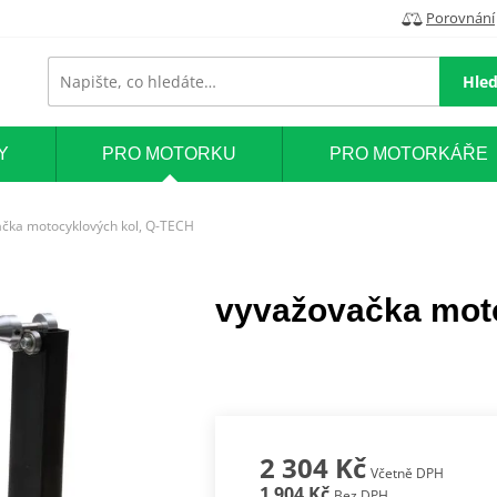
Porovnání
Hled
Y
PRO MOTORKU
PRO MOTORKÁŘE
čka motocyklových kol, Q-TECH
vyvažovačka mot
2 304 Kč
Včetně DPH
1 904 Kč
Bez DPH