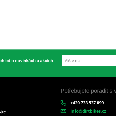
přehled o novinkách a akcích.
Potřebujete poradit s
+420 733 537 099
info@dirtbikes.cz
ejny