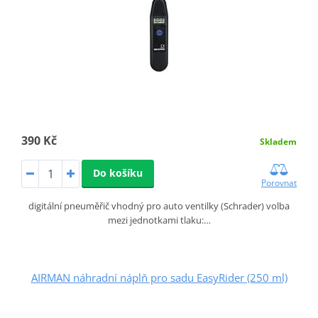
390 Kč
Skladem
Do košíku
Porovnat
digitální pneuměřič vhodný pro auto ventilky (Schrader) volba
mezi jednotkami tlaku:…
AIRMAN náhradní náplň pro sadu EasyRider (250 ml)