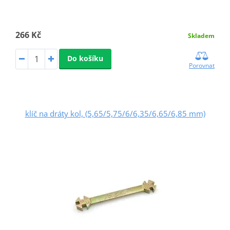
266 Kč
Skladem
Do košíku
Porovnat
klíč na dráty kol, (5,65/5,75/6/6,35/6,65/6,85 mm)