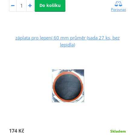
Do košíku
Porovnat
záplata pro lepení 60 mm průměr (sada 27 ks, bez
lepidla)
174 Kč
Skladem