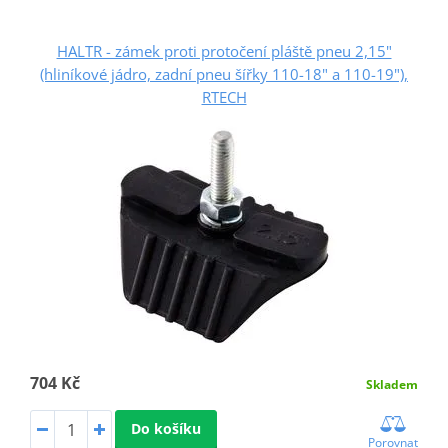
HALTR - zámek proti protočení pláště pneu 2,15"
(hliníkové jádro, zadní pneu šířky 110-18" a 110-19"),
RTECH
704 Kč
Skladem
Do košíku
Porovnat