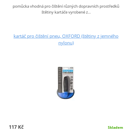
pomůcka vhodná pro čištění různých dopravních prostředků
štětiny kartáče vyrobené z…
kartáč pro čištění pneu, OXFORD (štětiny z jemného
nylonu)
117 Kč
Skladem