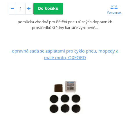
Do košíku
Porovnat
pomůcka vhodná pro čištění pneu různých dopravních
prostředků štětiny kartáče vyrobené…
opravná sada se záplatami pro cyklo pneu, mopedy a
malé moto, OXFORD