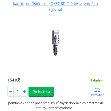
kartáč pro čištění kol, OXFORD (štětiny z jemného
nylonu)
154 Kč
Skladem
Do košíku
Porovnat
pomůcka vhodná pro čištění kol různých dopravních prostředků
štětiny kartáče vyrobené…