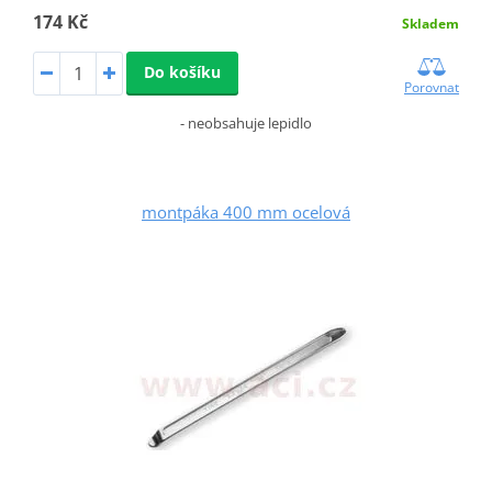
174 Kč
Skladem
Do košíku
Porovnat
- neobsahuje lepidlo
montpáka 400 mm ocelová