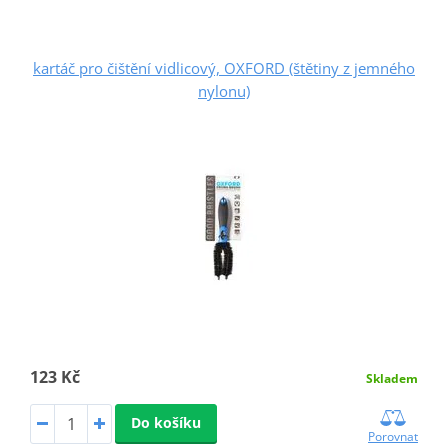
kartáč pro čištění vidlicový, OXFORD (štětiny z jemného
nylonu)
123 Kč
Skladem
Do košíku
Porovnat