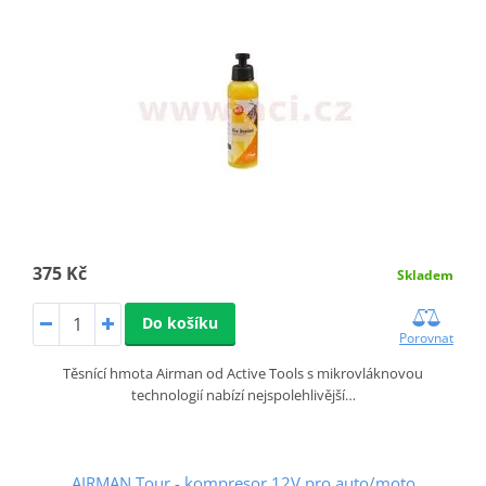
375 Kč
Skladem
Do košíku
Porovnat
Těsnící hmota Airman od Active Tools s mikrovláknovou
technologií nabízí nejspolehlivější…
AIRMAN Tour - kompresor 12V pro auto/moto