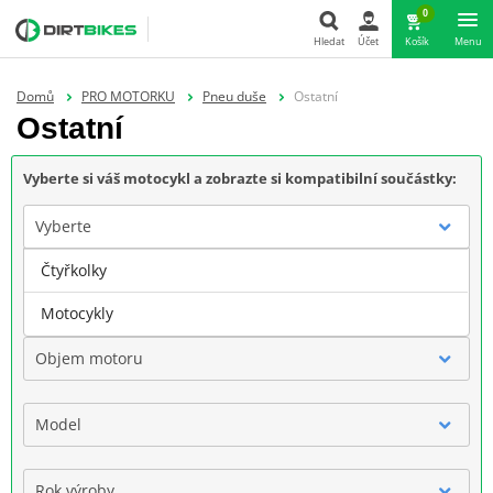
0
Hledat
Účet
Košík
Menu
Hledat
Domů
PRO MOTORKU
Pneu duše
Ostatní
Ostatní
Vyberte si váš motocykl a zobrazte si kompatibilní součástky:
Vyberte
Čtyřkolky
Značka
Motocykly
Objem motoru
Model
Rok výroby