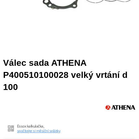
Válec sada ATHENA
P400510100028 velký vrtání d
100
Essox kalkulačka,
spočítejte si měsíční splátky