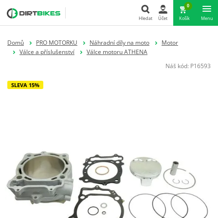
0
Hledat
Účet
Košík
Menu
Hledat
Domů
PRO MOTORKU
Náhradní díly na moto
Motor
Válce a příslušenství
Válce motoru ATHENA
Náš kód:
P16593
SLEVA 15%